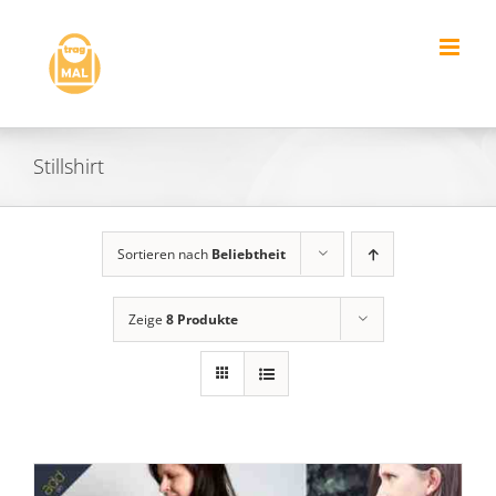
Zum
Inhalt
springen
Stillshirt
Sortieren nach
Beliebtheit
Zeige
8 Produkte