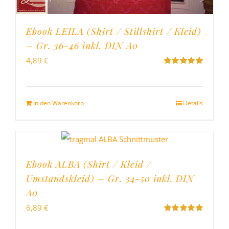
Ebook LEILA (Shirt / Stillshirt / Kleid)
– Gr. 36-46 inkl. DIN A0
4,89
€
Bewertet
mit
5.00
von
5
In den Warenkorb
Details
Ebook ALBA (Shirt / Kleid /
Umstandskleid) – Gr. 34-50 inkl. DIN
A0
6,89
€
Bewertet
mit
5.00
von