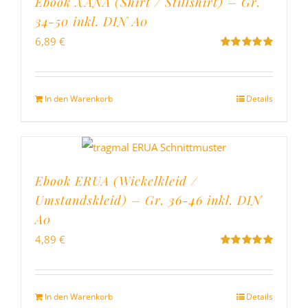
Ebook XANA (Shirt / Stillshirt) – Gr.
34-50 inkl. DIN A0
6,89
€
Bewertet
mit
5.00
von
5
In den Warenkorb
Details
Ebook ERUA (Wickelkleid /
Umstandskleid) – Gr. 36-46 inkl. DIN
A0
4,89
€
Bewertet
mit
5.00
von
5
In den Warenkorb
Details