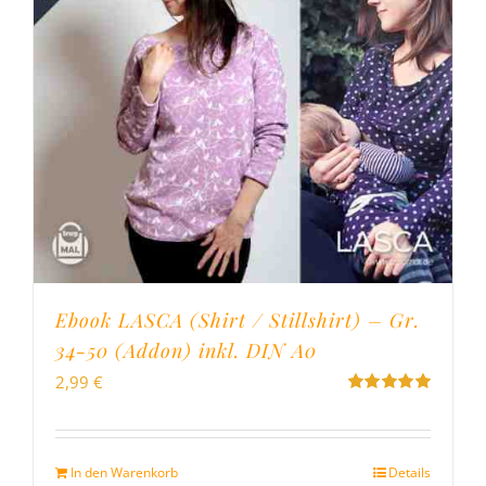
Ebook LASCA (Shirt / Stillshirt) – Gr.
34-50 (Addon) inkl. DIN A0
2,99
€
Bewertet
mit
5.00
von
5
In den Warenkorb
Details