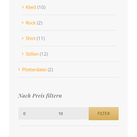
Kleid
(10)
Rock
(2)
Shirt
(11)
Stillen
(12)
Plotterdatei
(2)
Nach Preis filtern
FILTER
Min.
Max.
Preis
Preis