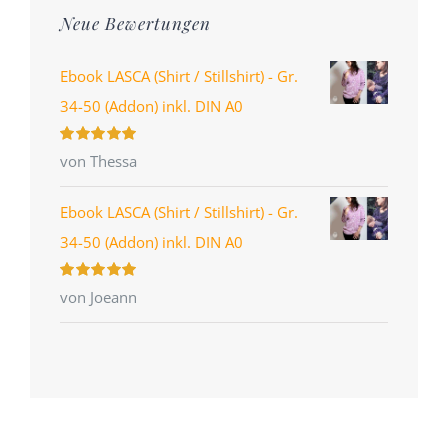
Neue Bewertungen
Ebook LASCA (Shirt / Stillshirt) - Gr.
34-50 (Addon) inkl. DIN A0
Bewertet
von Thessa
mit
5
von 5
Ebook LASCA (Shirt / Stillshirt) - Gr.
34-50 (Addon) inkl. DIN A0
Bewertet
von Joeann
mit
5
von 5