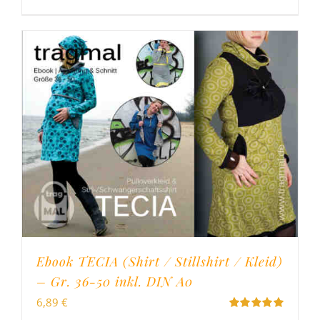
Ebook TECIA (Shirt / Stillshirt / Kleid)
– Gr. 36-50 inkl. DIN A0
6,89
€
Bewertet