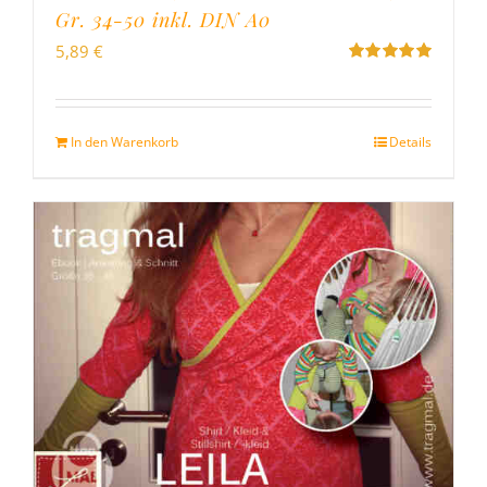
Gr. 34-50 inkl. DIN A0
5,89
€
Bewertet
mit
5.00
von
5
In den Warenkorb
Details