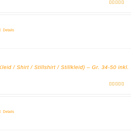
Bewertet
mit
5.00
von 5
Details
id / Shirt / Stillshirt / Stillkleid) – Gr. 34-50 inkl.
Bewertet
mit
5.00
von 5
Details