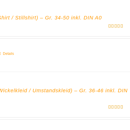
rt / Stillshirt) – Gr. 34-50 inkl. DIN A0
Bewertet
mit
5.00
von 5
Details
ckelkleid / Umstandskleid) – Gr. 36-46 inkl. DIN
Bewertet
mit
5.00
von 5