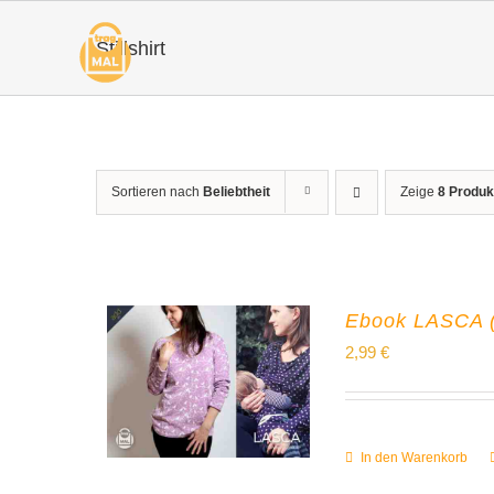
Zum
Stillshirt
Inhalt
springen
Sortieren nach
Beliebtheit
Zeige
8 Produk
Ebook LASCA (Sh
2,99
€
In den Warenkorb