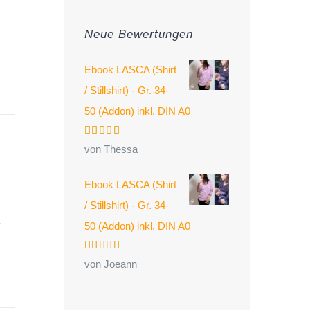
Preis
Preis
Neue Bewertungen
Ebook LASCA (Shirt
/ Stillshirt) - Gr. 34-
50 (Addon) inkl. DIN A0
Bewertet
von Thessa
mit
5
von 5
Ebook LASCA (Shirt
/ Stillshirt) - Gr. 34-
50 (Addon) inkl. DIN A0
Bewertet
von Joeann
mit
5
von 5