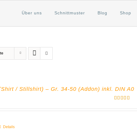
Über uns
Schnittmuster
Blog
Shop
te
irt / Stillshirt) – Gr. 34-50 (Addon) inkl. DIN A0
Bewertet
mit
5.00
von 5
Details