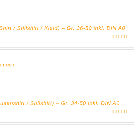
irt / Stillshirt / Kleid) – Gr. 36-50 inkl. DIN A0
Bewertet
mit
5.00
von 5
Details
senshirt / Stillshirt) – Gr. 34-50 inkl. DIN A0
Bewertet
mit
5.00
von 5