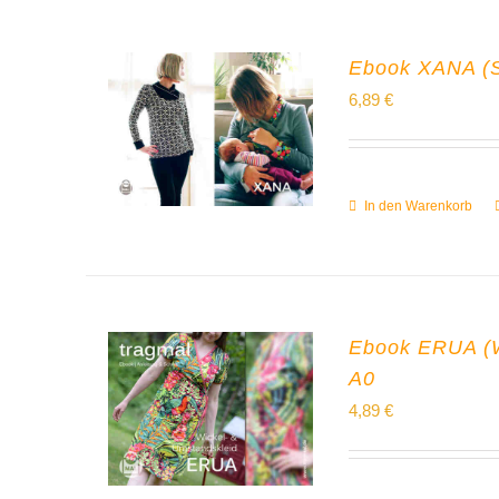
Ebook XANA (Shi
6,89
€
In den Warenkorb
Ebook ERUA (Wi
A0
4,89
€