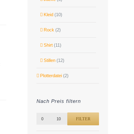
Kleid
(10)
Rock
(2)
Shirt
(11)
Stillen
(12)
Plotterdatei
(2)
Nach Preis filtern
Preis:
—
0 €
FILTER
Min.
Max.
10 €