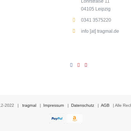
Löhrstraße 11
04105 Leipzig
0341 3575220
info [at] tragmal.de
012-2022 |
tragmal
|
Impressum
|
Datenschutz
|
AGB
| Alle Rech