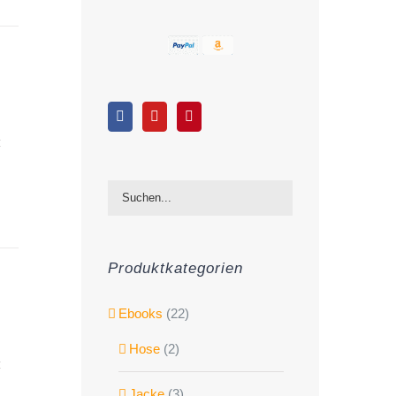
Produktkategorien
Ebooks
(22)
Hose
(2)
Jacke
(3)