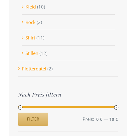
Kleid
(10)
Rock
(2)
Shirt
(11)
Stillen
(12)
Plotterdatei
(2)
Nach Preis filtern
Preis:
—
FILTER
0 €
10 €
Min.
Max.
Preis
Preis