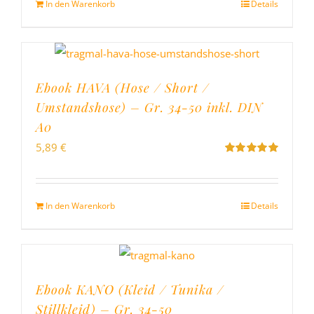
In den Warenkorb
Details
Ebook HAVA (Hose / Short /
Umstandshose) – Gr. 34-50 inkl. DIN
A0
5,89
€
Bewertet
mit
5.00
von
5
In den Warenkorb
Details
Ebook KANO (Kleid / Tunika /
Stillkleid) – Gr. 34-50