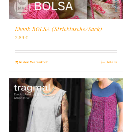
Ebook BOLSA (Stricktasche/Sack)
2,89
€
In den Warenkorb
Details