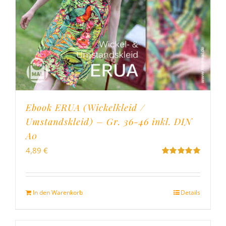
Ebook ERUA (Wickelkleid /
Umstandskleid) – Gr. 36-46 inkl. DIN
A0
4,89
€
Bewertet
mit
5.00
von
5
In den Warenkorb
Details