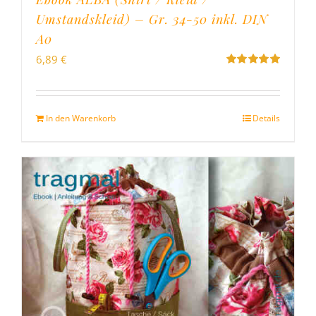
Umstandskleid) – Gr. 34-50 inkl. DIN
A0
6,89
€
Bewertet
mit
5.00
von
5
In den Warenkorb
Details