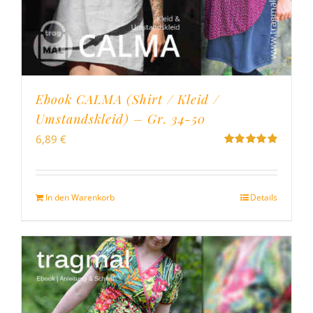
Ebook CALMA (Shirt / Kleid /
Umstandskleid) – Gr. 34-50
6,89
€
Bewertet
mit
5.00
von
5
In den Warenkorb
Details