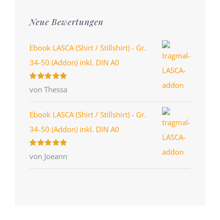
Neue Bewertungen
Ebook LASCA (Shirt / Stillshirt) - Gr.
34-50 (Addon) inkl. DIN A0
Bewertet
von Thessa
mit
5
von 5
Ebook LASCA (Shirt / Stillshirt) - Gr.
34-50 (Addon) inkl. DIN A0
Bewertet
von Joeann
mit
5
von 5