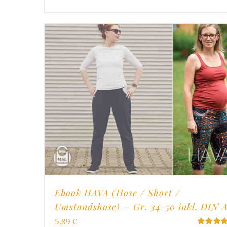
Ebook HAVA (Hose / Short /
Umstandshose) – Gr. 34-50 inkl. DIN 
5,89
€