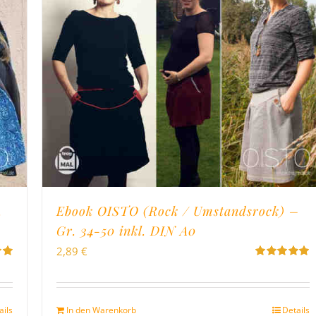
.
Ebook OISTO (Rock / Umstandsrock) –
Gr. 34-50 inkl. DIN A0
2,89
€
Bewertet
on
mit
4.96
von
5
ails
In den Warenkorb
Details