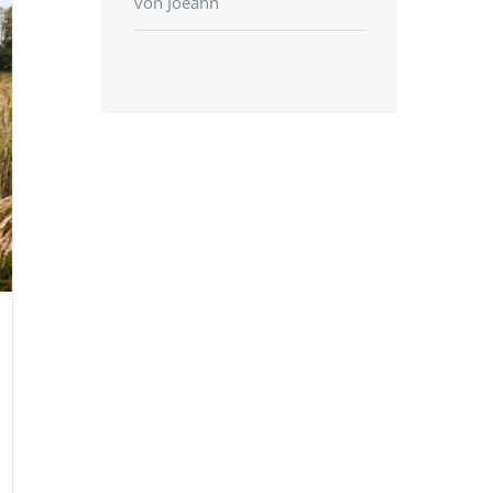
von Joeann
mit
5
von 5