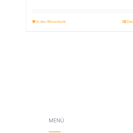
Bewertet
mit
5.00
v
5
In den Warenkorb
Det
MENÜ