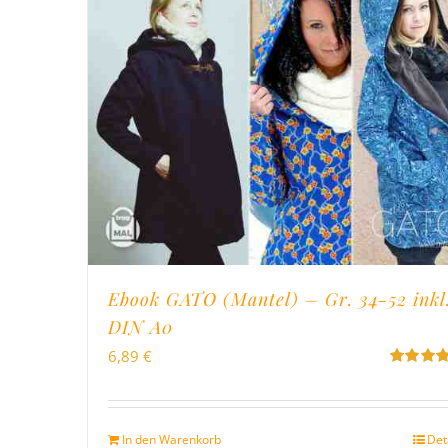
Ebook GATO (Mantel) – Gr. 34-52 inkl
DIN A0
6,89
€
Bewertet
mit
5.00
v
5
In den Warenkorb
Det