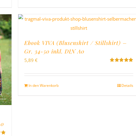
Ebook VIVA (Blusenshirt / Stillshirt) –
Gr. 34-50 inkl. DIN A0
5,89
€
Bewertet
mit
5.00
von
5
In den Warenkorb
Details
A0