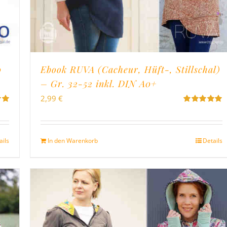
0
Ebook RUVA (Cacheur, Hüft-, Stillschal)
– Gr. 32-52 inkl. DIN A0+
2,99
€
Bewertet
on
mit
5.00
von
5
ails
In den Warenkorb
Details