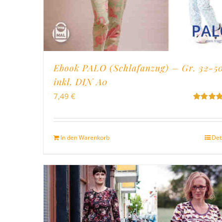
Ebook PALO (Schlafanzug) – Gr. 32-5
inkl. DIN A0
7,49
€
Bewertet
mit
5.00
v
5
In den Warenkorb
Det