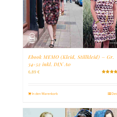
Ebook MEMO (Kleid, Stillkleid) – Gr.
34-52 inkl. DIN A0
6,89
€
Bewertet
mit
5.00
v
5
In den Warenkorb
Det