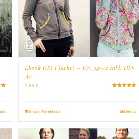
Ebook GIA (Jacke) – Gr. 34-52 inkl. DIN
A0
5,89
€
Bewertet
on
mit
5.00
von
5
ails
In den Warenkorb
Details