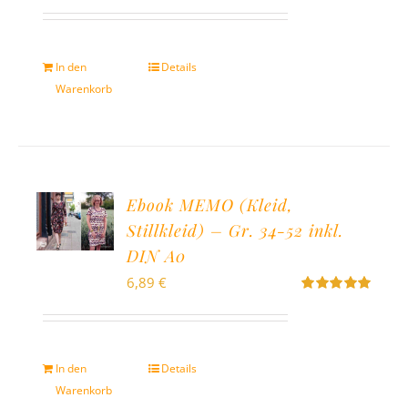
Bewertet
mit
5.00
von
5
In den
Details
Warenkorb
Ebook MEMO (Kleid,
Stillkleid) – Gr. 34-52 inkl.
DIN A0
6,89
€
Bewertet
mit
5.00
von
5
In den
Details
Warenkorb