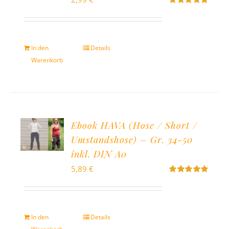
Bewertet
mit
5.00
von
5
In den
Details
Warenkorb
Ebook HAVA (Hose / Short /
Umstandshose) – Gr. 34-50
inkl. DIN A0
5,89
€
Bewertet
mit
5.00
von
5
In den
Details