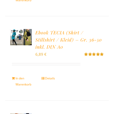
Warenkorb
Ebook TECIA (Shirt /
Stillshirt / Kleid) – Gr. 36-50
inkl. DIN A0
6,89
€
Bewertet
mit
5.00
von
5
In den
Details
Warenkorb