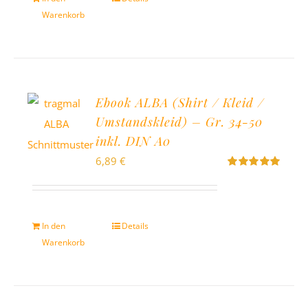
Warenkorb
Ebook ALBA (Shirt / Kleid /
Umstandskleid) – Gr. 34-50
inkl. DIN A0
6,89
€
Bewertet
mit
5.00
von
5
In den
Details
Warenkorb