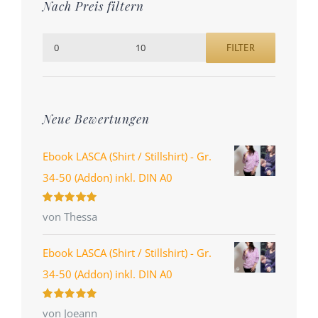
Nach Preis filtern
FILTER
Min.
Max.
Preis
Preis
Neue Bewertungen
Ebook LASCA (Shirt / Stillshirt) - Gr.
34-50 (Addon) inkl. DIN A0
Bewertet
von Thessa
mit
5
von 5
Ebook LASCA (Shirt / Stillshirt) - Gr.
34-50 (Addon) inkl. DIN A0
Bewertet
von Joeann