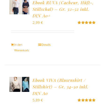
Ebook RUVA (Cacheur, Hüft-,
Stillschal) – Gr. 32-52 inkl.
DIN A0+
2,99
€
Bewertet
mit
5.00
von
5
In den
Details
Warenkorb
Ebook VIVA (Blusenshirt /
Stillshirt) – Gr. 34-50 inkl.
DIN A0
5,89
€