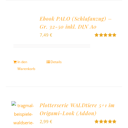
Ebook PALO (Schlafanzug) –
Gr. 32-50 inkl. DIN A0
7,49
€
Bewertet
mit
5.00
von
5
In den
Details
Warenkorb
Plotterserie WALDtiere 5+1 im
Origami-Look (Addon)
2,99
€
Bewertet