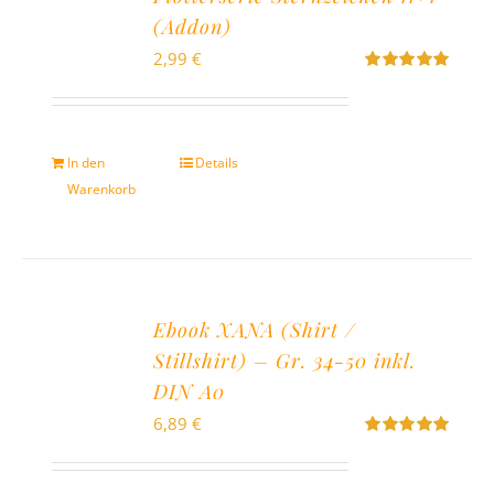
(Addon)
2,99
€
Bewertet
mit
5.00
von
5
In den
Details
Warenkorb
Ebook XANA (Shirt /
Stillshirt) – Gr. 34-50 inkl.
DIN A0
6,89
€
Bewertet
mit
5.00
von
5