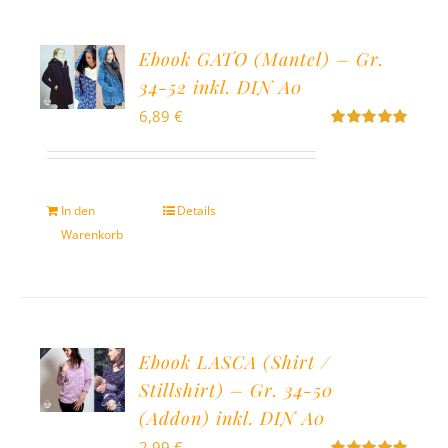
Ebook GATO (Mantel) – Gr.
34-52 inkl. DIN A0
6,89
€
Bewertet
mit
5.00
von
5
In den
Details
Warenkorb
Ebook LASCA (Shirt /
Stillshirt) – Gr. 34-50
(Addon) inkl. DIN A0
2,99
€