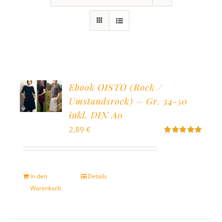
Ebook OISTO (Rock /
Umstandsrock) – Gr. 34-50
inkl. DIN A0
2,89
€
Bewertet
mit
4.96
von
5
In den
Details
Warenkorb