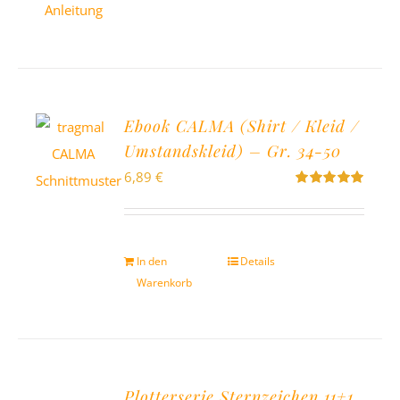
Ebook CALMA (Shirt / Kleid /
Umstandskleid) – Gr. 34-50
6,89
€
Bewertet
mit
5.00
von
5
In den
Details
Warenkorb
Plotterserie Sternzeichen 11+1