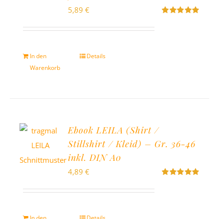
5,89
€
Bewertet
mit
5.00
von
5
In den
Details
Warenkorb
Ebook LEILA (Shirt /
Stillshirt / Kleid) – Gr. 36-46
inkl. DIN A0
4,89
€
Bewertet
mit
5.00
von
5
In den
Details