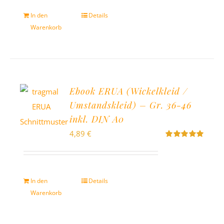
In den
Details
Warenkorb
Ebook ERUA (Wickelkleid /
Umstandskleid) – Gr. 36-46
inkl. DIN A0
4,89
€
Bewertet
mit
5.00
von
5
In den
Details
Warenkorb