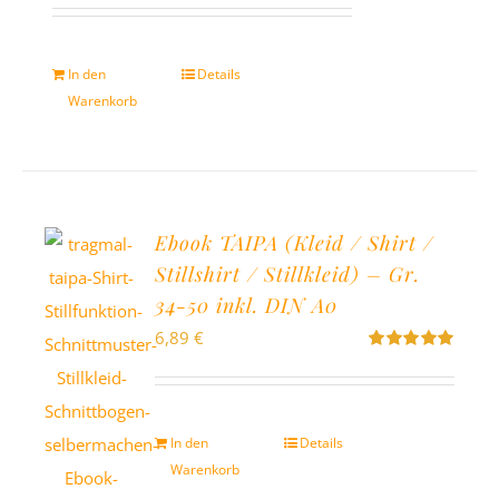
mit
5.00
von
5
In den
Details
Warenkorb
Ebook TAIPA (Kleid / Shirt /
Stillshirt / Stillkleid) – Gr.
34-50 inkl. DIN A0
6,89
€
Bewertet
mit
5.00
von
5
In den
Details
Warenkorb