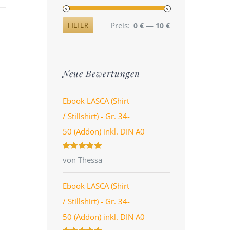
Preis:
—
FILTER
0 €
10 €
Min.
Max.
Preis
Preis
Neue Bewertungen
Ebook LASCA (Shirt
/ Stillshirt) - Gr. 34-
50 (Addon) inkl. DIN A0
Bewertet
von Thessa
mit
5
von 5
Ebook LASCA (Shirt
/ Stillshirt) - Gr. 34-
50 (Addon) inkl. DIN A0