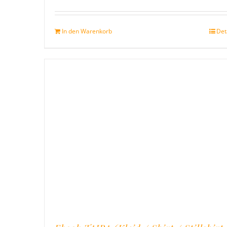
Bewertet
mit
5.00
v
5
In den Warenkorb
Det