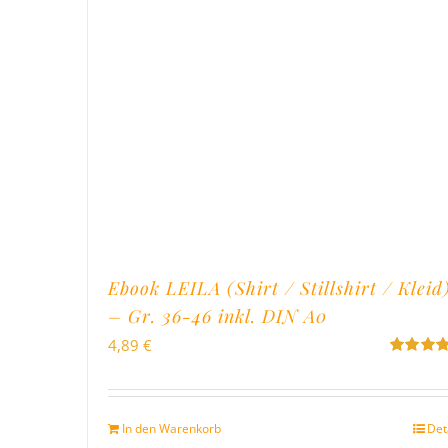
Ebook LEILA (Shirt / Stillshirt / Kleid
– Gr. 36-46 inkl. DIN A0
4,89
€
Bewertet
mit
5.00
v
5
In den Warenkorb
Det