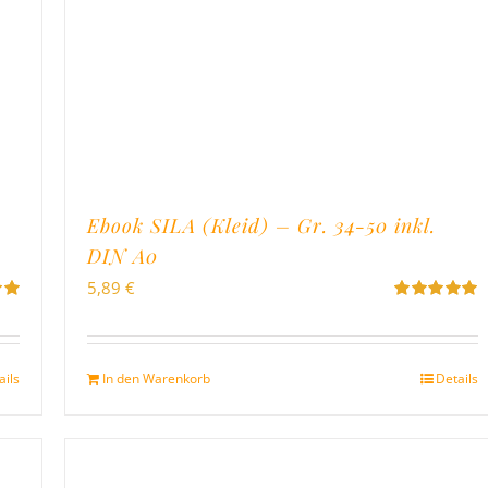
Ebook SILA (Kleid) – Gr. 34-50 inkl.
DIN A0
5,89
€
Bewertet
on
mit
5.00
von
5
ails
In den Warenkorb
Details