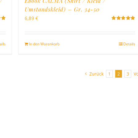
/
Ebook CALMA (Shirt / Kleid /
Umstandskleid) – Gr. 34-50
6,89
€
Bewertet
on
mit
5.00
von
5
ails
In den Warenkorb
Details
Zurück
1
2
3
V