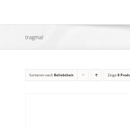
Zum
Inhalt
springen
tragmal
Sortieren nach
Beliebtheit
Zeige
8 Prod