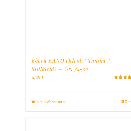
Ebook KANO (Kleid / Tunika /
Stillkleid) – Gr. 34-50
6,89
€
Bewertet
mit
5.00
v
5
In den Warenkorb
Det