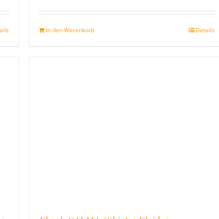
Bewertet
on
mit
5.00
von
5
ails
In den Warenkorb
Details