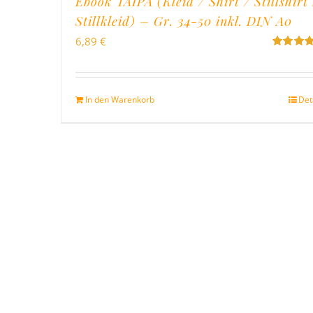
Ebook TAIPA (Kleid / Shirt / Stillshirt 
Stillkleid) – Gr. 34-50 inkl. DIN A0
6,89
€
Bewertet
mit
5.00
v
5
In den Warenkorb
Det