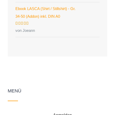
Ebook LASCA (Shirt / Stillshirt) - Gr.
34-50 (Addon) inkl. DIN A0
Bewertet
von Joeann
mit
5
von 5
MENÜ