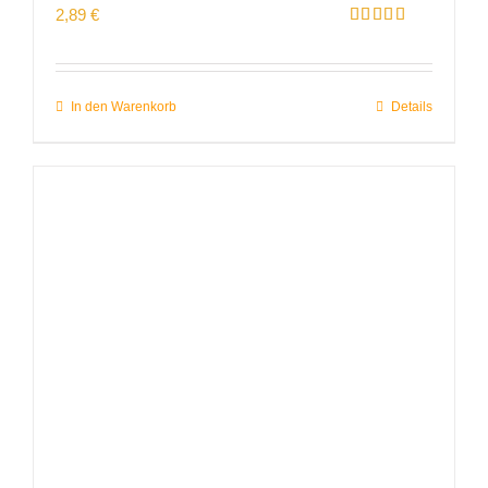
2,89
€
Bewertet
mit
4.96
von 5
In den Warenkorb
Details