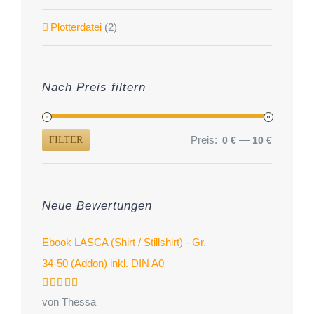
Plotterdatei
(2)
Nach Preis filtern
Preis:
—
0 €
10 €
FILTER
Min.
Max.
Preis
Preis
Neue Bewertungen
Ebook LASCA (Shirt / Stillshirt) - Gr.
34-50 (Addon) inkl. DIN A0
Bewertet
von Thessa
mit
5
von 5