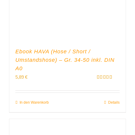
Ebook HAVA (Hose / Short /
Umstandshose) – Gr. 34-50 inkl. DIN
A0
5,89
€
Bewertet
mit
5.00
von 5
In den Warenkorb
Details