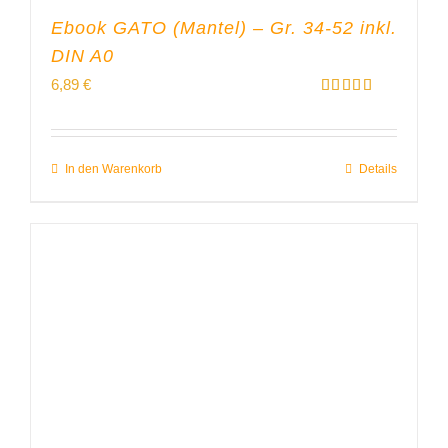
Ebook GATO (Mantel) – Gr. 34-52 inkl.
DIN A0
6,89
€
Bewertet
mit
5.00
von 5
In den Warenkorb
Details