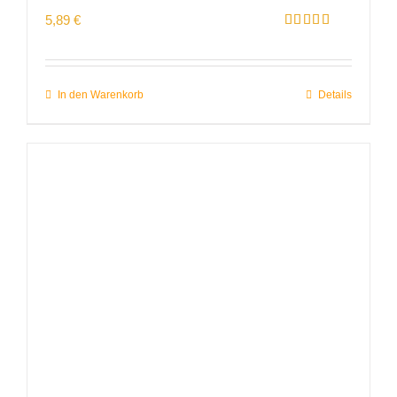
5,89
€
Bewertet
mit
5.00
von 5
In den Warenkorb
Details