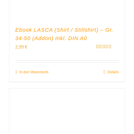
Ebook LASCA (Shirt / Stillshirt) – Gr.
34-50 (Addon) inkl. DIN A0
2,99
€
Bewertet
mit
5.00
von 5
In den Warenkorb
Details