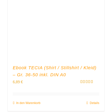
Ebook TECIA (Shirt / Stillshirt / Kleid)
– Gr. 36-50 inkl. DIN A0
6,89
€
Bewertet
mit
5.00
von 5
In den Warenkorb
Details