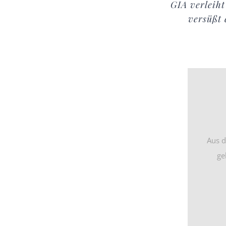
GIA verleiht
versüßt 
Aus d
ge