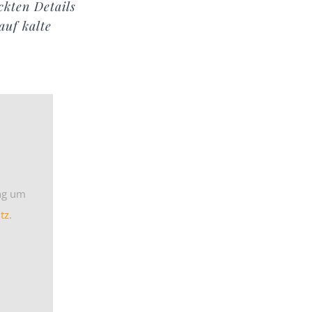
ckten Details
auf kalte
ung um
tz
.