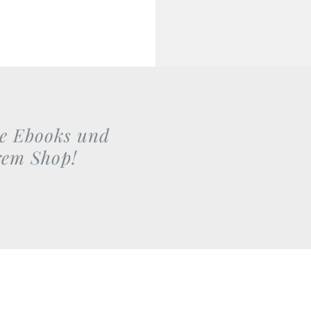
lle Ebooks und
rem Shop!