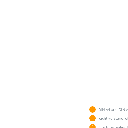
DIN A4 und DIN A
leicht verständl
Zuschneideplan, D