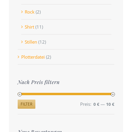
Rock
(2)
Shirt
(11)
Stillen
(12)
Plotterdatei
(2)
Nach Preis filtern
Preis:
—
FILTER
0 €
10 €
Min.
Max.
Preis
Preis
Neue Bewertungen