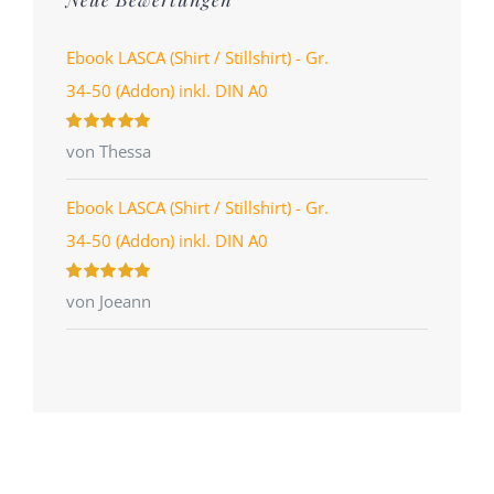
Ebook LASCA (Shirt / Stillshirt) - Gr.
34-50 (Addon) inkl. DIN A0
Bewertet
von Thessa
mit
5
von 5
Ebook LASCA (Shirt / Stillshirt) - Gr.
34-50 (Addon) inkl. DIN A0
Bewertet
von Joeann
mit
5
von 5