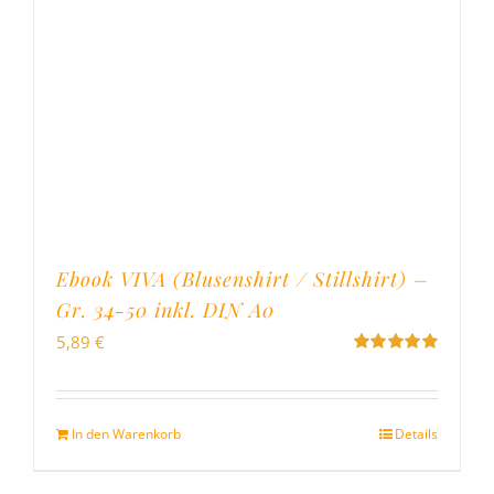
Ebook VIVA (Blusenshirt / Stillshirt) –
Gr. 34-50 inkl. DIN A0
5,89
€
Bewertet
mit
5.00
von
5
In den Warenkorb
Details