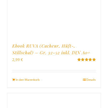
Ebook RUVA (Cacheur, Hüft-,
Stillschal) – Gr. 32-52 inkl. DIN A0+
2,99
€
Bewertet
mit
5.00
von
5
In den Warenkorb
Details