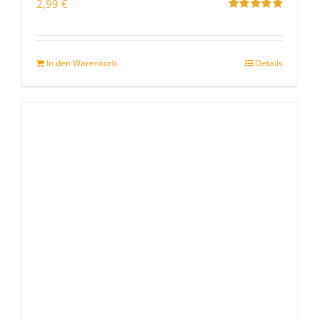
2,99
€
Bewertet
mit
5.00
von
5
In den Warenkorb
Details