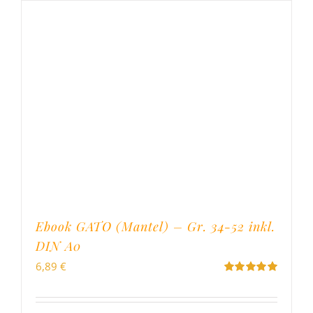
Ebook GATO (Mantel) – Gr. 34-52 inkl.
DIN A0
6,89
€
Bewertet
mit
5.00
von
5