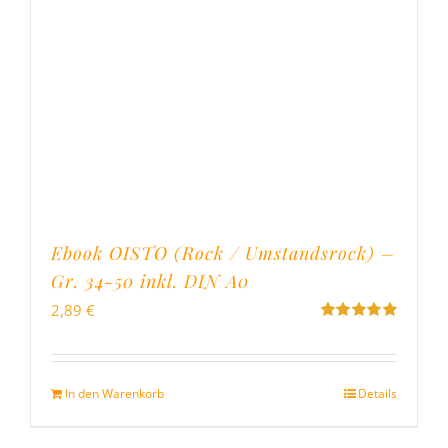
Ebook OISTO (Rock / Umstandsrock) –
Gr. 34-50 inkl. DIN A0
2,89
€
Bewertet
mit
4.96
von
5
In den Warenkorb
Details