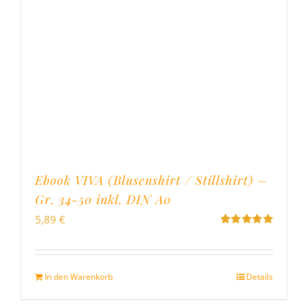
Ebook VIVA (Blusenshirt / Stillshirt) –
Gr. 34-50 inkl. DIN A0
5,89
€
Bewertet
mit
5.00
von
5
In den Warenkorb
Details