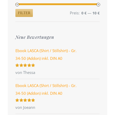
Preis:
—
0 €
10 €
FILTER
Min.
Max.
Preis
Preis
Neue Bewertungen
Ebook LASCA (Shirt / Stillshirt) - Gr.
34-50 (Addon) inkl. DIN A0
Bewertet
von Thessa
mit
5
von 5
Ebook LASCA (Shirt / Stillshirt) - Gr.
34-50 (Addon) inkl. DIN A0
Bewertet
von Joeann
mit
5
von 5