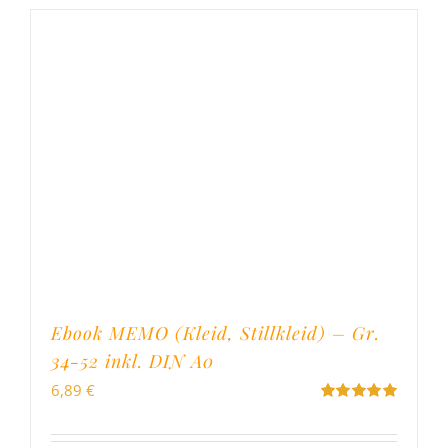
Ebook MEMO (Kleid, Stillkleid) – Gr.
34-52 inkl. DIN A0
6,89
€
Bewertet
mit
5.00
von
5