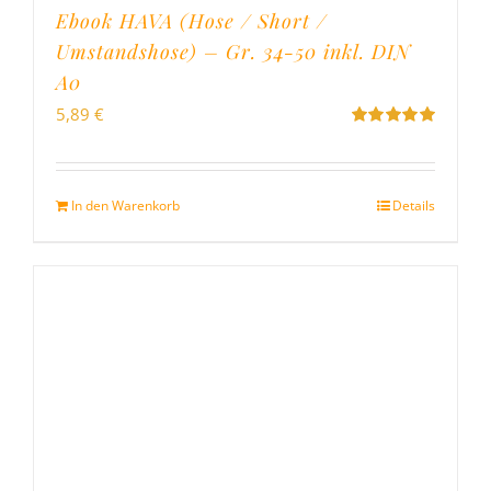
Ebook HAVA (Hose / Short /
Umstandshose) – Gr. 34-50 inkl. DIN
A0
5,89
€
Bewertet
mit
5.00
von
5
In den Warenkorb
Details