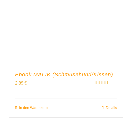
Ebook MALIK (Schmusehund/Kissen)
2,89
€
Bewertet
mit
5.00
von 5
In den Warenkorb
Details