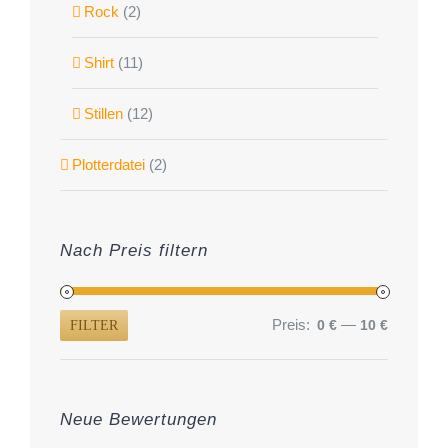
Rock
(2)
Shirt
(11)
Stillen
(12)
Plotterdatei
(2)
Nach Preis filtern
Preis:
—
0 €
10 €
FILTER
Min.
Max.
Preis
Preis
Neue Bewertungen