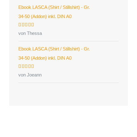
Ebook LASCA (Shirt / Stillshirt) - Gr.
34-50 (Addon) inkl. DIN A0
Bewertet
von Thessa
mit
5
von 5
Ebook LASCA (Shirt / Stillshirt) - Gr.
34-50 (Addon) inkl. DIN A0
Bewertet
von Joeann
mit
5
von 5