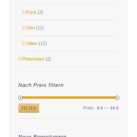
Rock
(2)
Shirt
(11)
Stillen
(12)
Plotterdatei
(2)
Nach Preis filtern
Preis:
—
0 €
10 €
FILTER
Min.
Max.
Preis
Preis
Neue Bewertungen