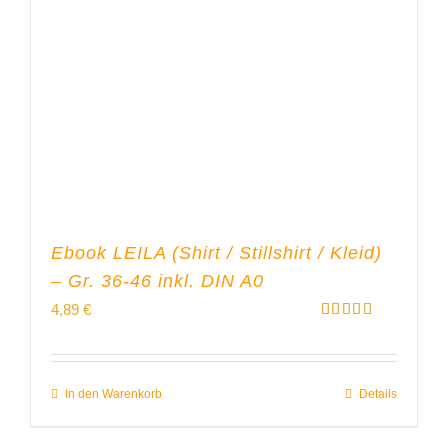
Ebook LEILA (Shirt / Stillshirt / Kleid)
– Gr. 36-46 inkl. DIN A0
4,89
€
Bewertet
mit
5.00
von 5
In den Warenkorb
Details