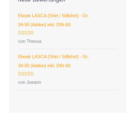
Ebook LASCA (Shirt / Stillshirt) - Gr.
34-50 (Addon) inkl. DIN A0
Bewertet
von Thessa
mit
5
von 5
Ebook LASCA (Shirt / Stillshirt) - Gr.
34-50 (Addon) inkl. DIN A0
Bewertet
von Joeann
mit
5
von 5