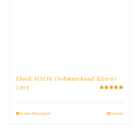
Ebook MALIK (Schmusehund/Kissen)
2,89
€
Bewertet
mit
5.00
von
5
In den Warenkorb
Details