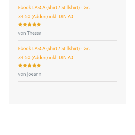
Ebook LASCA (Shirt / Stillshirt) - Gr.
34-50 (Addon) inkl. DIN A0
Bewertet
von Thessa
mit
5
von 5
Ebook LASCA (Shirt / Stillshirt) - Gr.
34-50 (Addon) inkl. DIN A0
Bewertet
von Joeann
mit
5
von 5