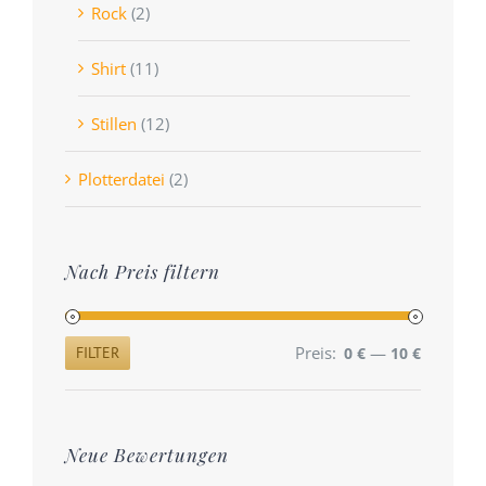
Rock
(2)
Shirt
(11)
Stillen
(12)
Plotterdatei
(2)
Nach Preis filtern
Preis:
—
FILTER
0 €
10 €
Min.
Max.
Preis
Preis
Neue Bewertungen