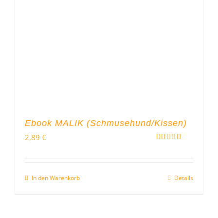
Ebook MALIK (Schmusehund/Kissen)
2,89
€
Bewertet
mit
5.00
von 5
In den Warenkorb
Details