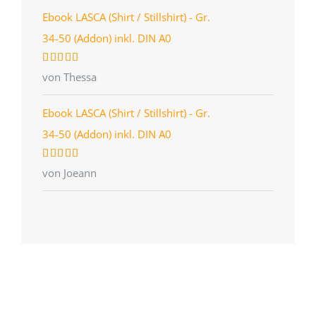
Ebook LASCA (Shirt / Stillshirt) - Gr.
34-50 (Addon) inkl. DIN A0
Bewertet
von Thessa
mit
5
von 5
Ebook LASCA (Shirt / Stillshirt) - Gr.
34-50 (Addon) inkl. DIN A0
Bewertet
von Joeann
mit
5
von 5