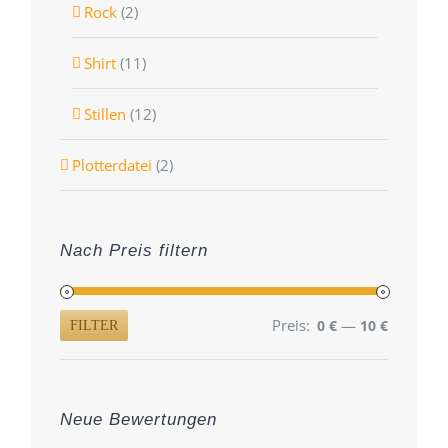
Rock
(2)
Shirt
(11)
Stillen
(12)
Plotterdatei
(2)
Nach Preis filtern
Preis:
—
0 €
10 €
FILTER
Min.
Max.
Preis
Preis
Neue Bewertungen