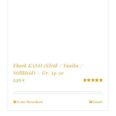
Ebook KANO (Kleid / Tunika /
Stillkleid) – Gr. 34-50
6,89
€
Bewertet
mit
5.00
von
5
In den Warenkorb
Details