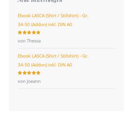
Ebook LASCA (Shirt / Stillshirt) - Gr.
34-50 (Addon) inkl. DIN A0
Bewertet
von Thessa
mit
5
von 5
Ebook LASCA (Shirt / Stillshirt) - Gr.
34-50 (Addon) inkl. DIN A0
Bewertet
von Joeann
mit
5
von 5