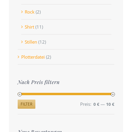
Rock
(2)
Shirt
(11)
Stillen
(12)
Plotterdatei
(2)
Nach Preis filtern
Preis:
—
FILTER
0 €
10 €
Min.
Max.
Preis
Preis
Neue Bewertungen