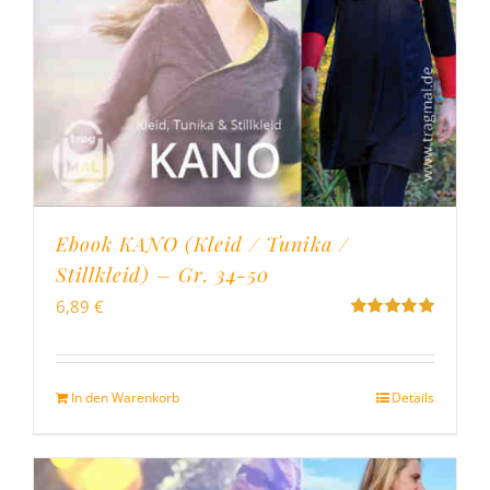
Ebook KANO (Kleid / Tunika /
Stillkleid) – Gr. 34-50
6,89
€
Bewertet
mit
5.00
von
5
In den Warenkorb
Details