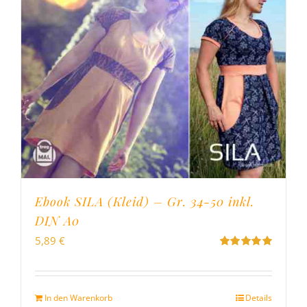
Ebook SILA (Kleid) – Gr. 34-50 inkl.
DIN A0
5,89
€
Bewertet
mit
5.00
von
5
In den Warenkorb
Details