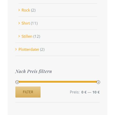
Rock
(2)
Shirt
(11)
Stillen
(12)
Plotterdatei
(2)
Nach Preis filtern
Preis:
—
FILTER
0 €
10 €
Min.
Max.
Preis
Preis