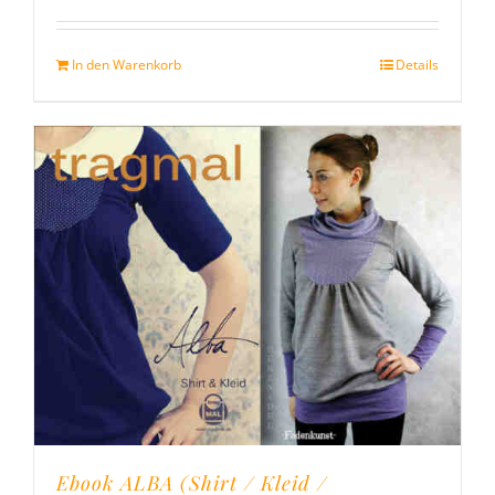
mit
5.00
von
5
In den Warenkorb
Details
Ebook ALBA (Shirt / Kleid /