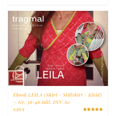
Ebook LEILA (Shirt / Stillshirt / Kleid)
– Gr. 36-46 inkl. DIN A0
4,89
€
Bewertet