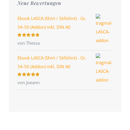
Neue Bewertungen
Ebook LASCA (Shirt / Stillshirt) - Gr.
34-50 (Addon) inkl. DIN A0
Bewertet
von Thessa
mit
5
von 5
Ebook LASCA (Shirt / Stillshirt) - Gr.
34-50 (Addon) inkl. DIN A0
Bewertet
von Joeann
mit
5
von 5