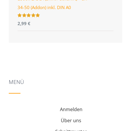
34-50 (Addon) inkl. DIN A0
Bewertet
2,99
€
mit
5.00
von
5
MENÜ
Anmelden
Über uns