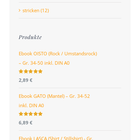
stricken (12)
Produkte
Ebook OISTO (Rock / Umstandsrock)
– Gr. 34-50 inkl. DIN A0
Bewertet
2,89
€
mit
4.96
von
5
Ebook GATO (Mantel) – Gr. 34-52
inkl. DIN A0
Bewertet
6,89
€
mit
5.00
von
5
Ebook LASCA (Shirt / Stillshirt) - Gr.