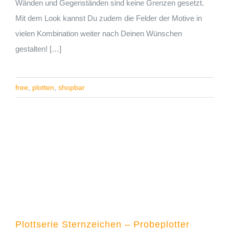
Wänden und Gegenständen sind keine Grenzen gesetzt.
Mit dem Look kannst Du zudem die Felder der Motive in
vielen Kombination weiter nach Deinen Wünschen
gestalten! […]
free
,
plotten
,
shopbar
Plottserie Sternzeichen – Probeplotter gesucht!
Plottserie Sternzeichen – Probeplotter