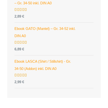
– Gr. 34-50 inkl. DIN A0
Bewertet
2,89
€
mit
4.96
von 5
Ebook GATO (Mantel) – Gr. 34-52 inkl.
DIN A0
Bewertet
6,89
€
mit
5.00
von 5
Ebook LASCA (Shirt / Stillshirt) - Gr.
34-50 (Addon) inkl. DIN A0
Bewertet
2,99
€
mit
5.00
von 5