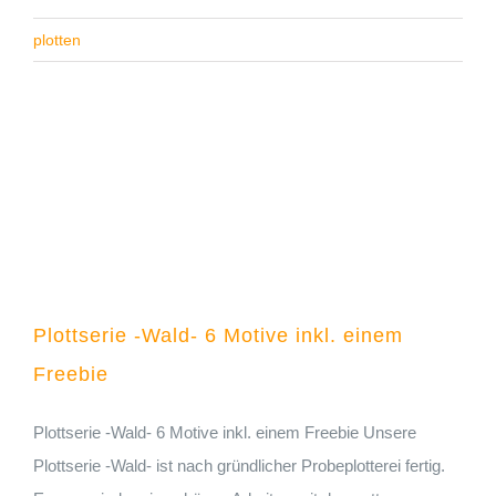
plotten
Plottserie -Wald- 6 Motive inkl. einem Freebie
Plottserie -Wald- 6 Motive inkl. einem
Freebie
Plottserie -Wald- 6 Motive inkl. einem Freebie Unsere
Plottserie -Wald- ist nach gründlicher Probeplotterei fertig.