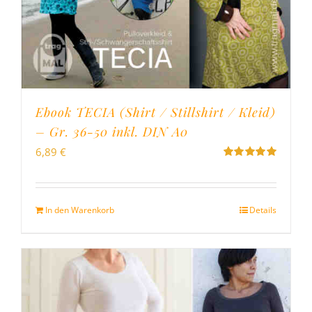
Ebook TECIA (Shirt / Stillshirt / Kleid)
– Gr. 36-50 inkl. DIN A0
6,89
€
Bewertet
mit
5.00
von
5
In den Warenkorb
Details