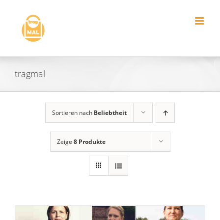
Zum
Inhalt
springen
tragmal
Sortieren nach
Beliebtheit
Zeige
8 Produkte