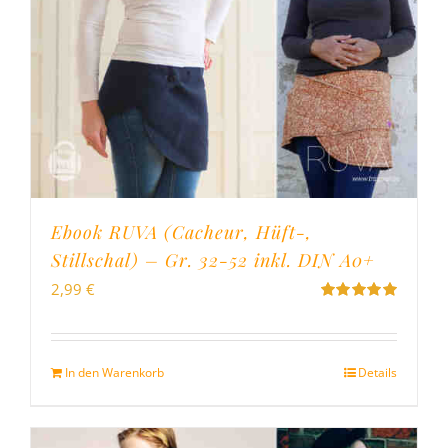
Ebook RUVA (Cacheur, Hüft-,
Stillschal) – Gr. 32-52 inkl. DIN A0+
2,99
€
Bewertet
mit
5.00
von
5
In den Warenkorb
Details