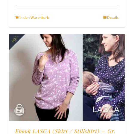
mit
5.00
von
5
In den Warenkorb
Details
Ebook LASCA (Shirt / Stillshirt) – Gr.