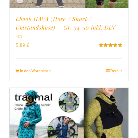
Ebook HAVA (Hose / Short /
Umstandshose) – Gr. 34-50 inkl. DIN
A0
5,89
€
Bewertet
mit
5.00
von
5
In den Warenkorb
Details