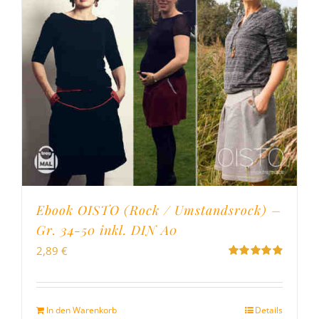
Ebook OISTO (Rock / Umstandsrock) –
Gr. 34-50 inkl. DIN A0
2,89
€
Bewertet
mit
4.96
von
5
In den Warenkorb
Details