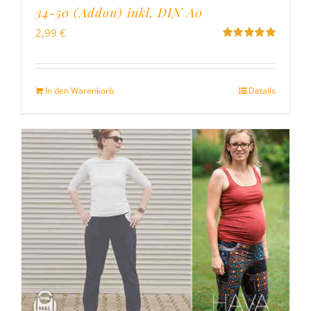
34-50 (Addon) inkl. DIN A0
2,99
€
Bewertet
mit
5.00
von
5
In den Warenkorb
Details