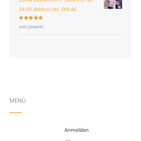
34-50 (Addon) inkl. DIN A0
Bewertet
von Joeann
mit
5
von 5
MENÜ
Anmelden