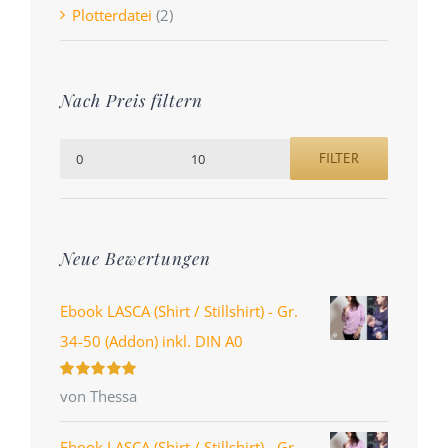
Plotterdatei
(2)
Nach Preis filtern
FILTER
Min.
Max.
Preis
Preis
Neue Bewertungen
Ebook LASCA (Shirt / Stillshirt) - Gr.
34-50 (Addon) inkl. DIN A0
Bewertet
von Thessa
mit
5
von 5
Ebook LASCA (Shirt / Stillshirt) - Gr.