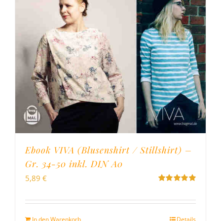
Ebook VIVA (Blusenshirt / Stillshirt) –
Gr. 34-50 inkl. DIN A0
5,89
€
Bewertet
mit
5.00
von
5
In den Warenkorb
Details