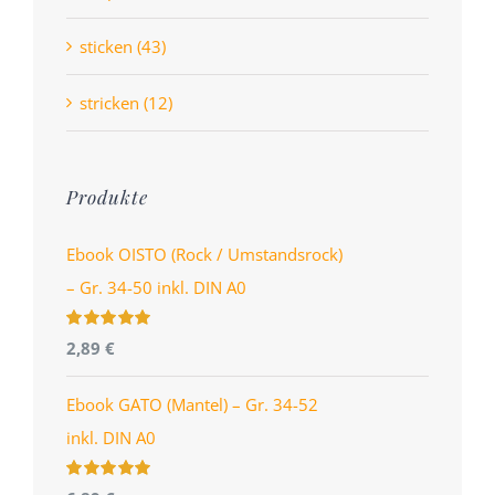
sticken (43)
stricken (12)
Produkte
Ebook OISTO (Rock / Umstandsrock)
– Gr. 34-50 inkl. DIN A0
Bewertet
2,89
€
mit
4.96
von
5
Ebook GATO (Mantel) – Gr. 34-52
inkl. DIN A0
Bewertet