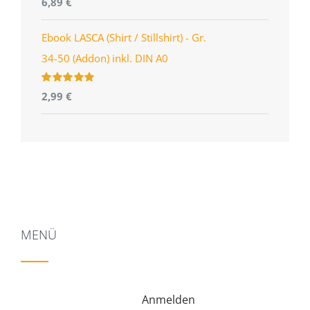
6,89
€
mit
5.00
von
5
Ebook LASCA (Shirt / Stillshirt) - Gr.
34-50 (Addon) inkl. DIN A0
Bewertet
2,99
€
mit
5.00
von
5
MENÜ
Anmelden