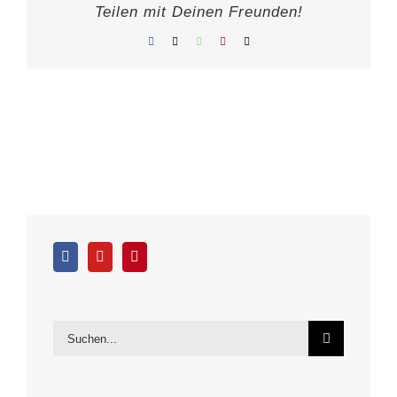
Teilen mit Deinen Freunden!
Facebook
X
WhatsApp
Pinterest
E-
Mail
Suche
nach: