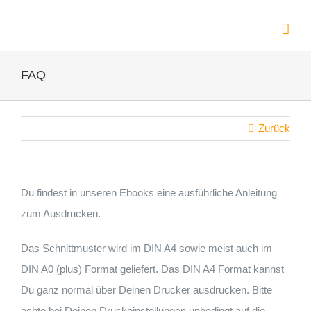
Zum
Inhalt
springen
FAQ
Zurück
Du findest in unseren Ebooks eine ausführliche Anleitung
zum Ausdrucken.
Das Schnittmuster wird im DIN A4 sowie meist auch im
DIN A0 (plus) Format geliefert. Das DIN A4 Format kannst
Du ganz normal über Deinen Drucker ausdrucken. Bitte
achte bei Deinen Druckeinstellungen unbedingt auf die