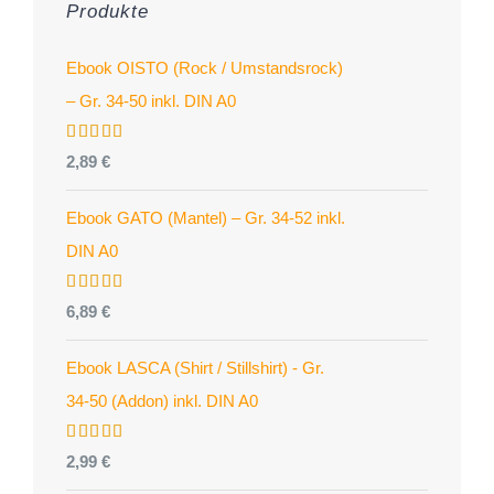
Produkte
Ebook OISTO (Rock / Umstandsrock)
– Gr. 34-50 inkl. DIN A0
Bewertet
2,89
€
mit
4.96
von 5
Ebook GATO (Mantel) – Gr. 34-52 inkl.
DIN A0
Bewertet
6,89
€
mit
5.00
von 5
Ebook LASCA (Shirt / Stillshirt) - Gr.
34-50 (Addon) inkl. DIN A0
Bewertet
2,99
€
mit
5.00
von 5