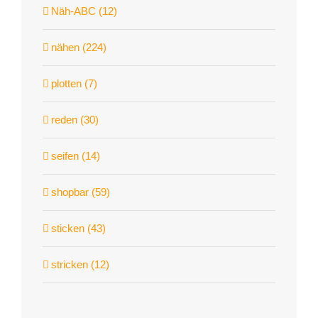
Näh-ABC (12)
nähen (224)
plotten (7)
reden (30)
seifen (14)
shopbar (59)
sticken (43)
stricken (12)