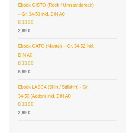
Ebook OISTO (Rock / Umstandsrock)
– Gr. 34-50 inkl. DIN A0
Bewertet
2,89
€
mit
4.96
von 5
Ebook GATO (Mantel) – Gr. 34-52 inkl.
DIN A0
Bewertet
6,89
€
mit
5.00
von 5
Ebook LASCA (Shirt / Stillshirt) - Gr.
34-50 (Addon) inkl. DIN A0
Bewertet
2,99
€
mit
5.00
von 5