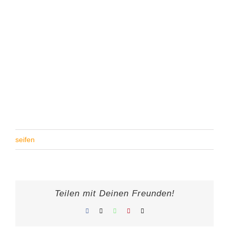
seifen
Teilen mit Deinen Freunden!
Facebook
X
WhatsApp
Pinterest
E-
Mail