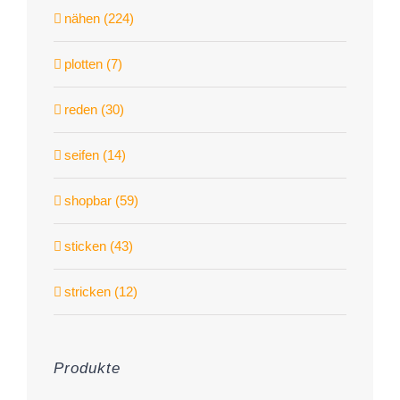
nähen (224)
plotten (7)
reden (30)
seifen (14)
shopbar (59)
sticken (43)
stricken (12)
Produkte