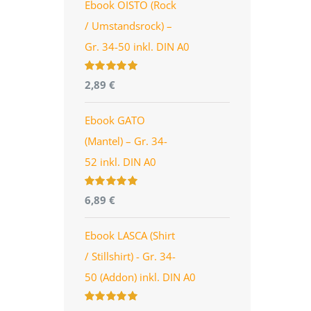
Ebook OISTO (Rock
/ Umstandsrock) –
Gr. 34-50 inkl. DIN A0
Bewertet
2,89
€
mit
4.96
von
5
Ebook GATO
(Mantel) – Gr. 34-
52 inkl. DIN A0
Bewertet
6,89
€
mit
5.00
von
5
Ebook LASCA (Shirt
/ Stillshirt) - Gr. 34-
50 (Addon) inkl. DIN A0