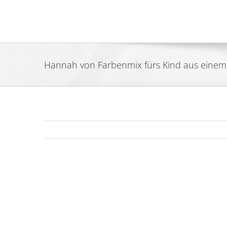
Zum
Inhalt
springen
Hannah von Farbenmix fürs Kind aus eine
Zeige
grösseres
Bild