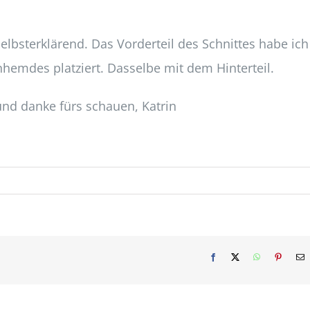
elbsterklärend. Das Vorderteil des Schnittes habe ich
nhemdes platziert. Dasselbe mit dem Hinterteil.
und danke fürs schauen, Katrin
Facebook
X
WhatsApp
Pinterest
E
M