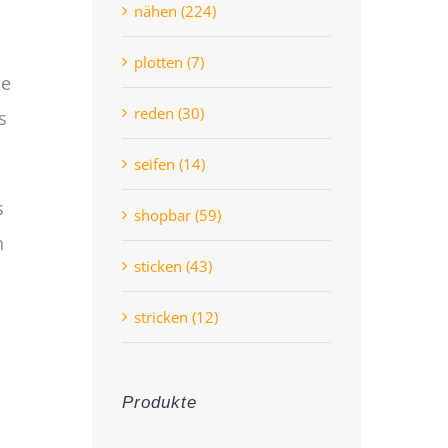
nähen (224)
plotten (7)
be
reden (30)
s
seifen (14)
s
shopbar (59)
h
sticken (43)
stricken (12)
Produkte