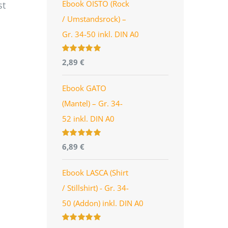
Ebook OISTO (Rock
st
/ Umstandsrock) –
Gr. 34-50 inkl. DIN A0
Bewertet
2,89
€
mit
4.96
von
5
Ebook GATO
(Mantel) – Gr. 34-
52 inkl. DIN A0
Bewertet
6,89
€
mit
5.00
von
5
Ebook LASCA (Shirt
/ Stillshirt) - Gr. 34-
50 (Addon) inkl. DIN A0