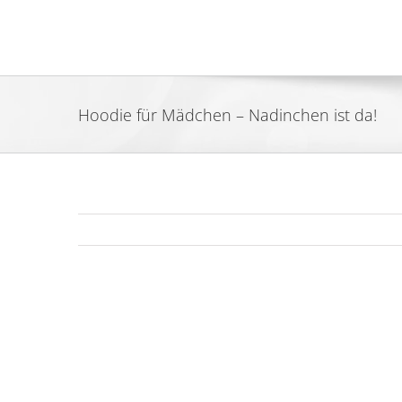
Zum
Inhalt
springen
Hoodie für Mädchen – Nadinchen ist da!
Zeige
grösseres
Bild