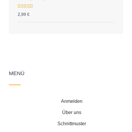
Bewertet
2,99
€
mit
5.00
von 5
MENÜ
Anmelden
Über uns
Schnittmuster