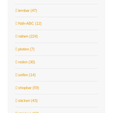
lernbar (47)
Näh-ABC (12)
nähen (224)
plotten (7)
reden (30)
seifen (14)
shopbar (59)
sticken (43)