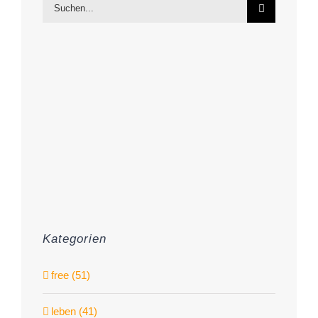
Suche
nach:
Kategorien
free (51)
leben (41)