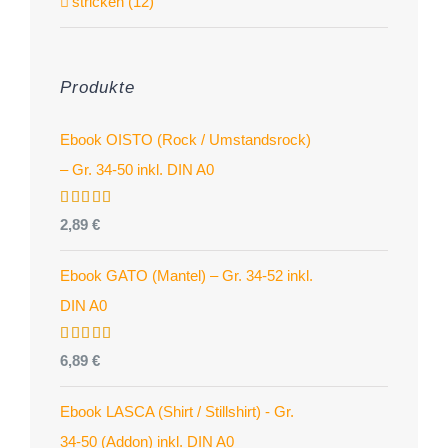
stricken (12)
Produkte
Ebook OISTO (Rock / Umstandsrock)
– Gr. 34-50 inkl. DIN A0
Bewertet
2,89
€
mit
4.96
von 5
Ebook GATO (Mantel) – Gr. 34-52 inkl.
DIN A0
Bewertet
6,89
€
mit
5.00
von 5
Ebook LASCA (Shirt / Stillshirt) - Gr.
34-50 (Addon) inkl. DIN A0