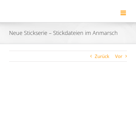
Zum
Inhalt
springen
Neue Stickserie – Stickdateien im Anmarsch
Zurück
Vor
Zeige
grösseres
Bild