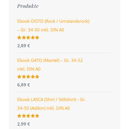
Produkte
Ebook OISTO (Rock / Umstandsrock)
– Gr. 34-50 inkl. DIN A0
Bewertet
2,89
€
mit
4.96
von
5
Ebook GATO (Mantel) – Gr. 34-52
inkl. DIN A0
Bewertet
6,89
€
mit
5.00
von
5
Ebook LASCA (Shirt / Stillshirt) - Gr.
34-50 (Addon) inkl. DIN A0
Bewertet
2,99
€
mit
5.00
von