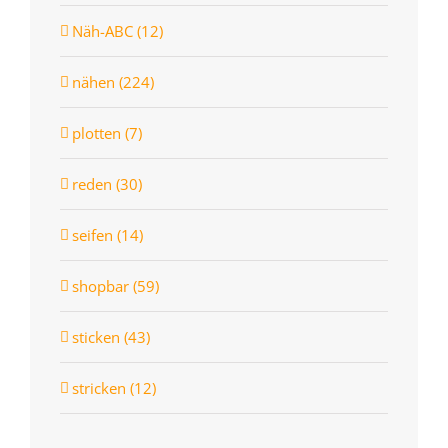
Näh-ABC (12)
nähen (224)
plotten (7)
reden (30)
seifen (14)
shopbar (59)
sticken (43)
stricken (12)