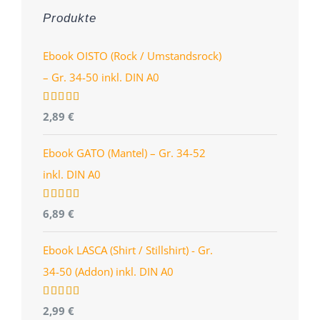
Produkte
Ebook OISTO (Rock / Umstandsrock)
– Gr. 34-50 inkl. DIN A0
Bewertet
2,89
€
mit
4.96
von 5
Ebook GATO (Mantel) – Gr. 34-52
inkl. DIN A0
Bewertet
6,89
€
mit
5.00
von 5
Ebook LASCA (Shirt / Stillshirt) - Gr.
34-50 (Addon) inkl. DIN A0
Bewertet
2,99
€
mit
5.00