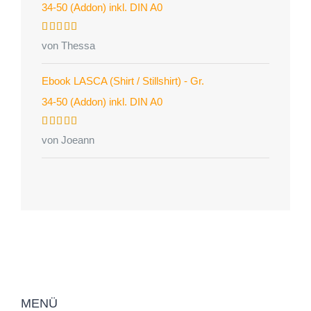
34-50 (Addon) inkl. DIN A0
Bewertet
von Thessa
mit
5
von 5
Ebook LASCA (Shirt / Stillshirt) - Gr.
34-50 (Addon) inkl. DIN A0
Bewertet
von Joeann
mit
5
von 5
MENÜ