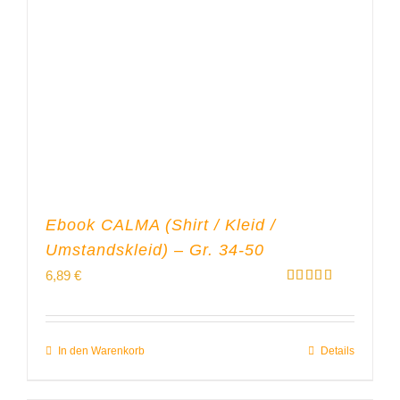
Ebook CALMA (Shirt / Kleid /
Umstandskleid) – Gr. 34-50
6,89
€
Bewertet
mit
5.00
von 5
In den Warenkorb
Details