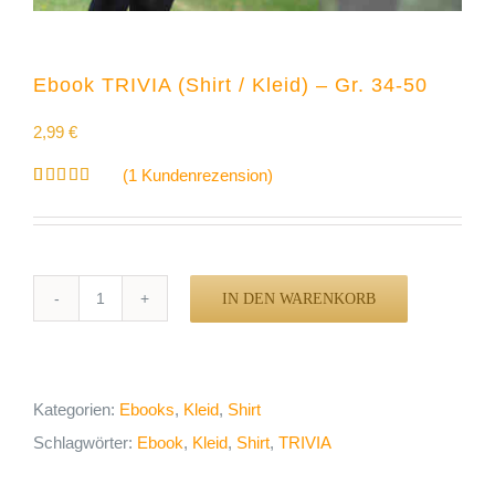
Ebook TRIVIA (Shirt / Kleid) – Gr. 34-50
2,99
€
(
1
Kundenrezension)
Bewertet
1
mit
5.00
von 5,
basierend
auf
Kundenbewertung
IN DEN WARENKORB
Ebook
TRIVIA
(Shirt
Kategorien:
Ebooks
,
Kleid
,
Shirt
/
Schlagwörter:
Ebook
,
Kleid
,
Shirt
,
TRIVIA
Kleid)
-