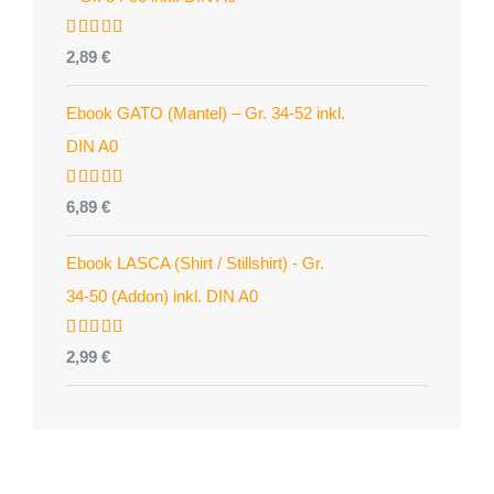
Bewertet
2,89
€
mit
4.96
von 5
Ebook GATO (Mantel) – Gr. 34-52 inkl.
DIN A0
Bewertet
6,89
€
mit
5.00
von 5
Ebook LASCA (Shirt / Stillshirt) - Gr.
34-50 (Addon) inkl. DIN A0
Bewertet
2,99
€
mit
5.00
von 5