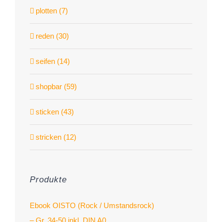
plotten (7)
reden (30)
seifen (14)
shopbar (59)
sticken (43)
stricken (12)
Produkte
Ebook OISTO (Rock / Umstandsrock)
– Gr. 34-50 inkl. DIN A0