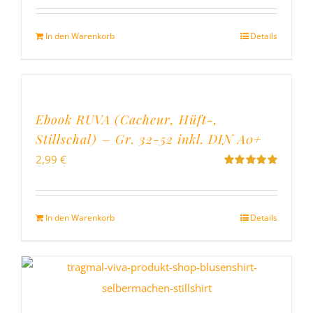
mit
5.00
von
5
In den Warenkorb
Details
Ebook RUVA (Cacheur, Hüft-,
Stillschal) – Gr. 32-52 inkl. DIN A0+
2,99
€
Bewertet
mit
5.00
von
5
In den Warenkorb
Details