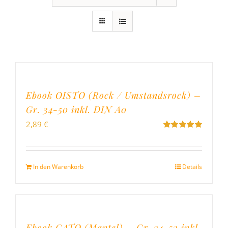
Ebook OISTO (Rock / Umstandsrock) –
Gr. 34-50 inkl. DIN A0
2,89
€
Bewertet
mit
4.96
von
5
In den Warenkorb
Details
Ebook GATO (Mantel) – Gr. 34-52 inkl.