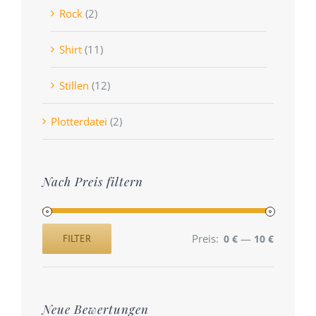
Rock
(2)
Shirt
(11)
Stillen
(12)
Plotterdatei
(2)
Nach Preis filtern
Preis:
—
FILTER
0 €
10 €
Min.
Max.
Preis
Preis
Neue Bewertungen