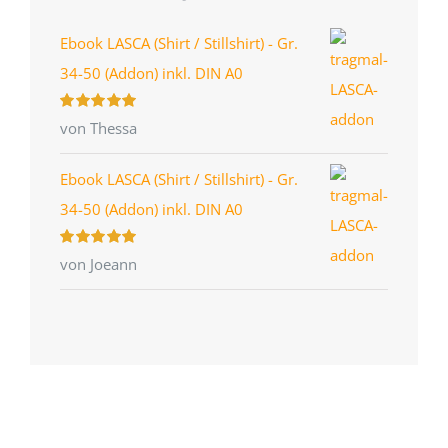
Ebook LASCA (Shirt / Stillshirt) - Gr.
34-50 (Addon) inkl. DIN A0
Bewertet
von Thessa
mit
5
von 5
Ebook LASCA (Shirt / Stillshirt) - Gr.
34-50 (Addon) inkl. DIN A0
Bewertet
von Joeann
mit
5
von 5