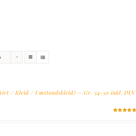
e
irt / Kleid / Umstandskleid) – Gr. 34-50 inkl. DIN
Bewertet
mit
5.00
von
5