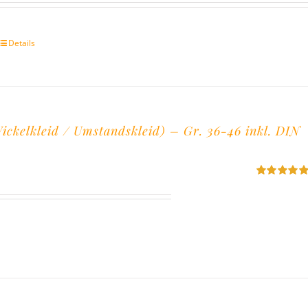
mit
5.00
von
5
Details
ckelkleid / Umstandskleid) – Gr. 36-46 inkl. DIN
Bewertet
mit
5.00
von
5