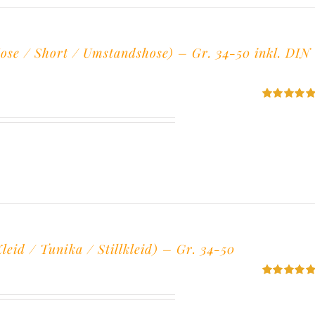
se / Short / Umstandshose) – Gr. 34-50 inkl. DIN
Bewertet
mit
5.00
von
5
eid / Tunika / Stillkleid) – Gr. 34-50
Bewertet
mit
5.00
von
5