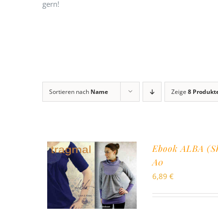
gern!
Sortieren nach
Name
Zeige
8 Produkt
Ebook ALBA (Sh
A0
6,89
€