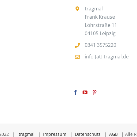
tragmal
Frank Krause
Löhrstraße 11
04105 Leipzig
0341 3575220
info [at] tragmal.de
2-2022 |
tragmal
|
Impressum
|
Datenschutz
|
AGB
| Alle R