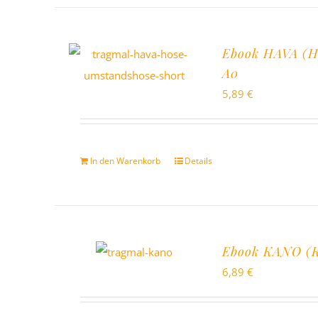
Ebook HAVA (Ho
A0
5,89
€
In den Warenkorb
Details
Ebook KANO (Kl
6,89
€