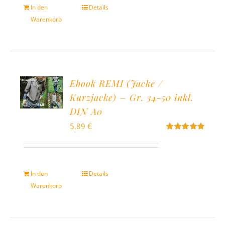
In den
Details
Warenkorb
Ebook REMI (Jacke /
Kurzjacke) – Gr. 34-50 inkl.
DIN A0
5,89
€
Bewertet
mit
5.00
von
5
In den
Details
Warenkorb