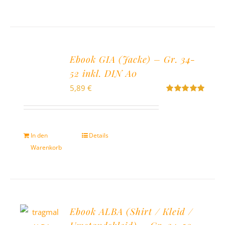
Ebook GIA (Jacke) – Gr. 34-
52 inkl. DIN A0
5,89
€
Bewertet
mit
5.00
von
5
In den
Details
Warenkorb
Ebook ALBA (Shirt / Kleid /