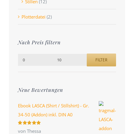
Stillen
(12)
Plotterdatei
(2)
Nach Preis filtern
FILTER
Min.
Max.
Preis
Preis
Neue Bewertungen
Ebook LASCA (Shirt / Stillshirt) - Gr.
34-50 (Addon) inkl. DIN A0
Bewertet
von Thessa
mit
5
von 5