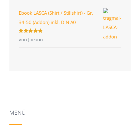
Ebook LASCA (Shirt / Stillshirt) - Gr.
34-50 (Addon) inkl. DIN A0
Bewertet
von Joeann
mit
5
von 5
MENÜ