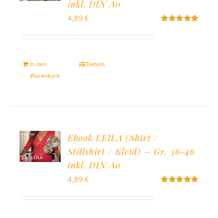
inkl. DIN A0
4,89
€
Bewertet
mit
5.00
von
5
In den
Details
Warenkorb
Ebook LEILA (Shirt /
Stillshirt / Kleid) – Gr. 36-46
inkl. DIN A0
4,89
€
Bewertet
mit
5.00
von
5