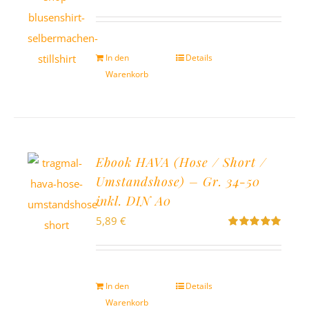
Bewertet
mit
5.00
von
5
In den
Details
Warenkorb
Ebook HAVA (Hose / Short /
Umstandshose) – Gr. 34-50
inkl. DIN A0
5,89
€
Bewertet
mit
5.00
von
5
In den
Details
Warenkorb