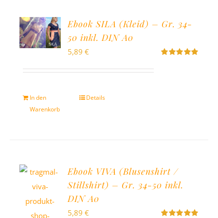
Ebook SILA (Kleid) – Gr. 34-
50 inkl. DIN A0
5,89
€
Bewertet
mit
5.00
von
5
In den
Details
Warenkorb
Ebook VIVA (Blusenshirt /
Stillshirt) – Gr. 34-50 inkl.
DIN A0
5,89
€