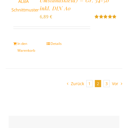
Umstandskleid) – Gr. 34-50
inkl. DIN A0
6,89
€
Bewertet
mit
5.00
von
5
In den
Details
Warenkorb
Zurück
1
2
3
Vor