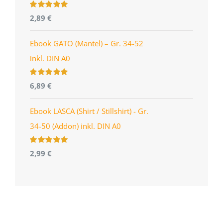
Bewertet
2,89
€
mit
4.96
von
5
Ebook GATO (Mantel) – Gr. 34-52
inkl. DIN A0
Bewertet
6,89
€
mit
5.00
von
5
Ebook LASCA (Shirt / Stillshirt) - Gr.
34-50 (Addon) inkl. DIN A0
Bewertet
2,99
€
mit
5.00
von
5