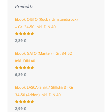
Produkte
Ebook OISTO (Rock / Umstandsrock)
– Gr. 34-50 inkl. DIN A0
Bewertet
2,89
€
mit
4.96
von
5
Ebook GATO (Mantel) – Gr. 34-52
inkl. DIN A0
Bewertet
6,89
€
mit
5.00
von
5
Ebook LASCA (Shirt / Stillshirt) - Gr.
34-50 (Addon) inkl. DIN A0
Bewertet
2,99
€
mit
5.00
von