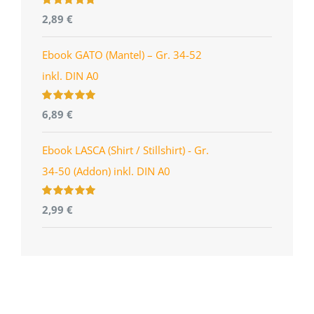
Bewertet
2,89
€
mit
4.96
von
5
Ebook GATO (Mantel) – Gr. 34-52
inkl. DIN A0
Bewertet
6,89
€
mit
5.00
von
5
Ebook LASCA (Shirt / Stillshirt) - Gr.
34-50 (Addon) inkl. DIN A0
Bewertet
2,99
€
mit
5.00
von
5