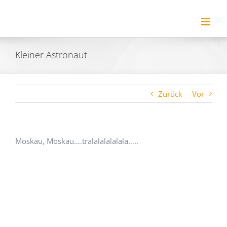
Zum
Inhalt
springen
Kleiner Astronaut
Zurück
Vor
Moskau, Moskau….tralalalalalala…..