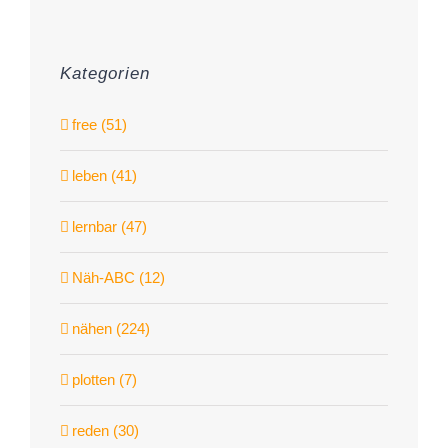
Kategorien
free (51)
leben (41)
lernbar (47)
Näh-ABC (12)
nähen (224)
plotten (7)
reden (30)