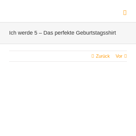
Zum
Inhalt
springen
Ich werde 5 – Das perfekte Geburtstagsshirt
Zurück
Vor
Zeige
grösseres
Bild