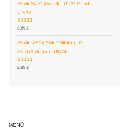
Ebook GATO (Mantel) – Gr. 34-52 inkl.
DIN A0
Bewertet
6,89
€
mit
5.00
von 5
Ebook LASCA (Shirt / Stillshirt) - Gr.
34-50 (Addon) inkl. DIN A0
Bewertet
2,99
€
mit
5.00
von 5
MENÜ