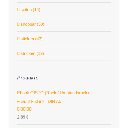
seifen (14)
shopbar (59)
sticken (43)
stricken (12)
Produkte
Ebook OISTO (Rock / Umstandsrock)
– Gr. 34-50 inkl. DIN A0
Bewertet
2,89
€
mit
4.96
von 5