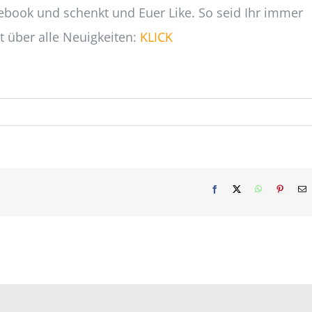
ebook und schenkt und Euer Like. So seid Ihr immer
t über alle Neuigkeiten:
KLICK
Facebook
X
WhatsApp
Pinterest
E
M