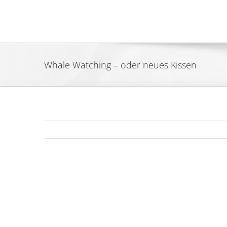
Zum
Inhalt
springen
Whale Watching – oder neues Kissen
Zeige
grösseres
Bild