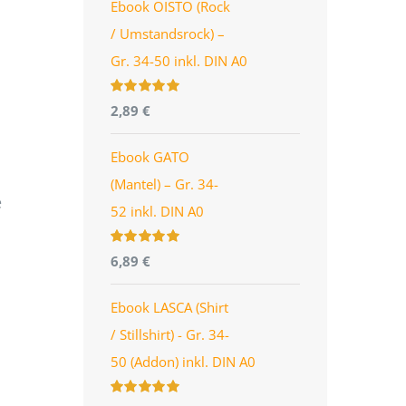
Ebook OISTO (Rock
/ Umstandsrock) –
Gr. 34-50 inkl. DIN A0
Bewertet
2,89
€
mit
4.96
von
5
Ebook GATO
(Mantel) – Gr. 34-
e
52 inkl. DIN A0
Bewertet
6,89
€
mit
5.00
von
5
Ebook LASCA (Shirt
/ Stillshirt) - Gr. 34-
50 (Addon) inkl. DIN A0