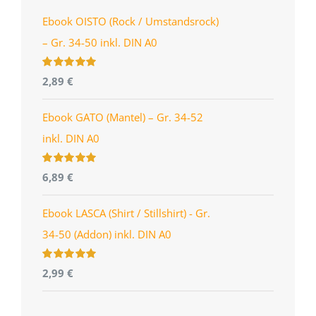
Ebook OISTO (Rock / Umstandsrock)
– Gr. 34-50 inkl. DIN A0
Bewertet
2,89
€
mit
4.96
von
5
Ebook GATO (Mantel) – Gr. 34-52
inkl. DIN A0
Bewertet
6,89
€
mit
5.00
von
5
Ebook LASCA (Shirt / Stillshirt) - Gr.
34-50 (Addon) inkl. DIN A0
Bewertet
2,99
€
mit
5.00
von
5