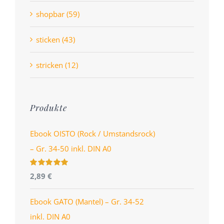
shopbar (59)
sticken (43)
stricken (12)
Produkte
Ebook OISTO (Rock / Umstandsrock)
– Gr. 34-50 inkl. DIN A0
Bewertet
2,89
€
mit
4.96
von
5
Ebook GATO (Mantel) – Gr. 34-52
inkl. DIN A0