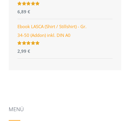
Bewertet
6,89
€
mit
5.00
von
5
Ebook LASCA (Shirt / Stillshirt) - Gr.
34-50 (Addon) inkl. DIN A0
Bewertet
2,99
€
mit
5.00
von
5
MENÜ