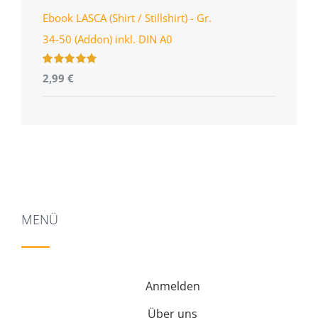
Ebook LASCA (Shirt / Stillshirt) - Gr.
34-50 (Addon) inkl. DIN A0
Bewertet
2,99
€
mit
5.00
von
5
MENÜ
Anmelden
Über uns