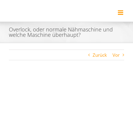
Zum
Inhalt
springen
Overlock, oder normale Nähmaschine und
welche Maschine überhaupt?
Zurück
Vor
Zeige
grösseres
Bild