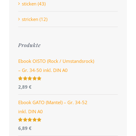
sticken (43)
stricken (12)
Produkte
Ebook OISTO (Rock / Umstandsrock)
– Gr. 34-50 inkl. DIN A0
Bewertet
2,89
€
mit
4.96
von
5
Ebook GATO (Mantel) – Gr. 34-52
inkl. DIN A0
Bewertet
6,89
€
mit
5.00
von
5