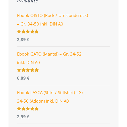
Produkte
Ebook OISTO (Rock / Umstandsrock)
– Gr. 34-50 inkl. DIN A0
Bewertet
2,89
€
mit
4.96
von
5
Ebook GATO (Mantel) – Gr. 34-52
inkl. DIN A0
Bewertet
6,89
€
mit
5.00
von
5
Ebook LASCA (Shirt / Stillshirt) - Gr.
34-50 (Addon) inkl. DIN A0
Bewertet
2,99
€
mit
5.00
von
5