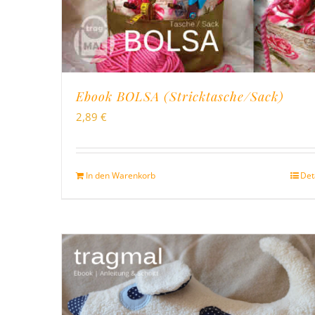
Ebook BOLSA (Stricktasche/Sack)
2,89
€
In den Warenkorb
Det