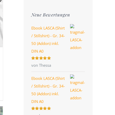
Preis
Preis
Neue Bewertungen
Ebook LASCA (Shirt
/ Stillshirt) - Gr. 34-
50 (Addon) inkl.
DIN A0
Bewertet
von Thessa
mit
5
von 5
Ebook LASCA (Shirt
/ Stillshirt) - Gr. 34-
50 (Addon) inkl.
DIN A0
Bewertet