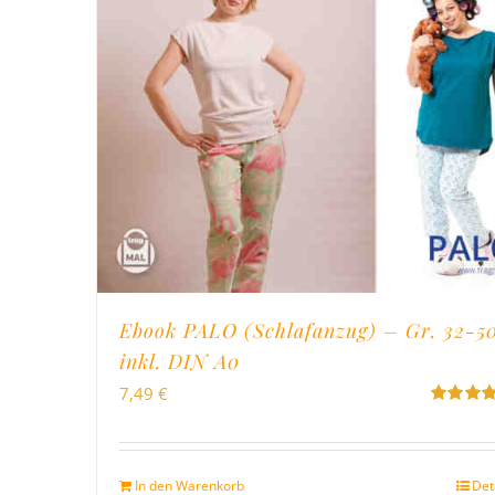
Ebook PALO (Schlafanzug) – Gr. 32-5
inkl. DIN A0
7,49
€
Bewertet
mit
5.00
v
5
In den Warenkorb
Det