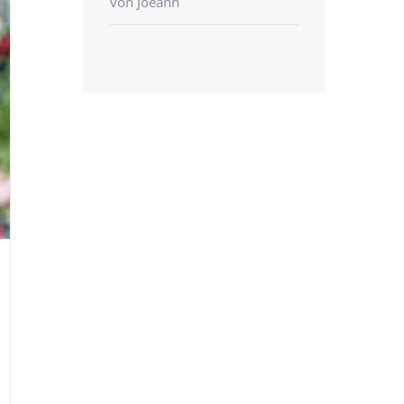
von Joeann
mit
5
von 5