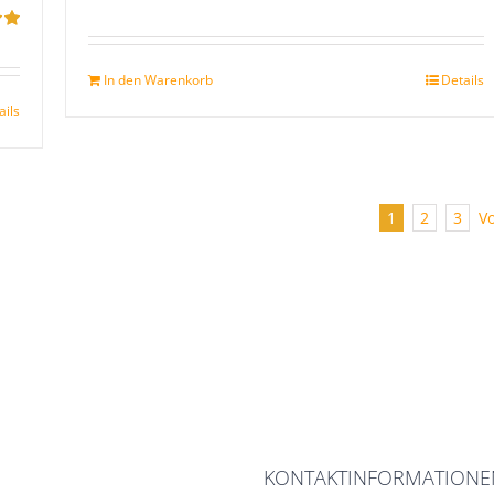
Bewertet
mit
5.00
von
5
on
In den Warenkorb
Details
ails
1
2
3
V
KONTAKTINFORMATIONE