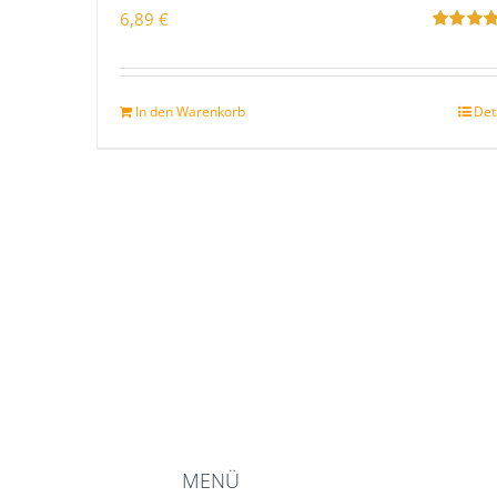
6,89
€
Bewertet
mit
5.00
v
5
In den Warenkorb
Det
MENÜ