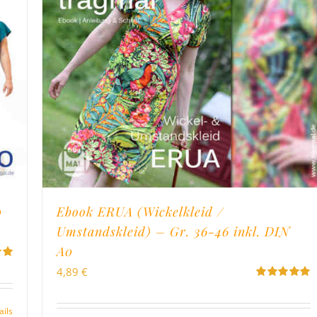
0
Ebook ERUA (Wickelkleid /
Umstandskleid) – Gr. 36-46 inkl. DIN
A0
4,89
€
on
Bewertet
mit
5.00
von
5
ails