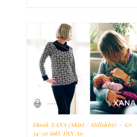
Ebook XANA (Shirt / Stillshirt) – Gr.
34-50 inkl. DIN A0