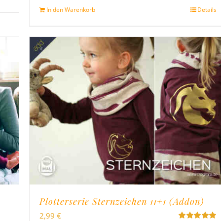
In den Warenkorb
Details
Plotterserie Sternzeichen 11+1 (Addon)
2,99
€