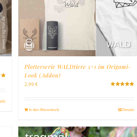
Plotterserie WALDtiere 5+1 im Origami-
Look (Addon)
2,99
€
on
Bewertet
mit
5.00
von
5
ails
In den Warenkorb
Details