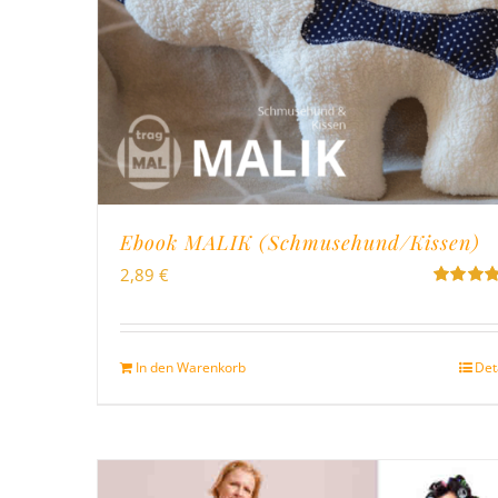
Ebook MALIK (Schmusehund/Kissen)
2,89
€
Bewertet
mit
5.00
v
5
In den Warenkorb
Det