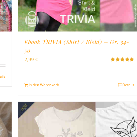
Ebook TRIVIA (Shirt / Kleid) – Gr. 34-
50
2,99
€
Bewertet
mit
5.00
von
5
ails
In den Warenkorb
Details