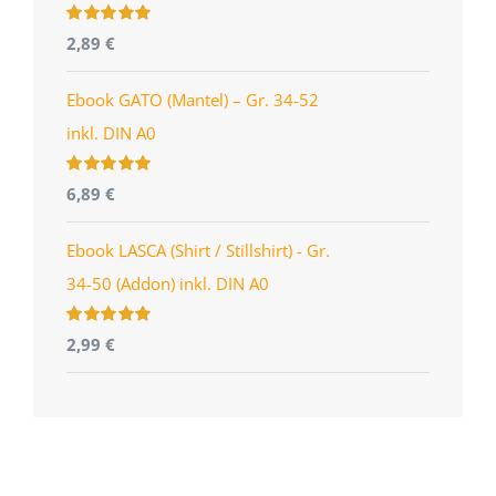
Bewertet
2,89
€
mit
4.96
von
5
Ebook GATO (Mantel) – Gr. 34-52
inkl. DIN A0
Bewertet
6,89
€
mit
5.00
von
5
Ebook LASCA (Shirt / Stillshirt) - Gr.
34-50 (Addon) inkl. DIN A0
Bewertet
2,99
€
mit
5.00
von
5