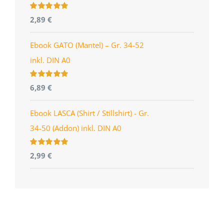
Bewertet
2,89
€
mit
4.96
von
5
Ebook GATO (Mantel) – Gr. 34-52
inkl. DIN A0
Bewertet
6,89
€
mit
5.00
von
5
Ebook LASCA (Shirt / Stillshirt) - Gr.
34-50 (Addon) inkl. DIN A0
Bewertet
2,99
€
mit
5.00
von
5