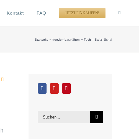
Kontakt
FAQ
JETZT EINKAUFEN!
Startseite
free
lernbar
nähen
Tuch – Stola- Schal
Suche
nach:
ch