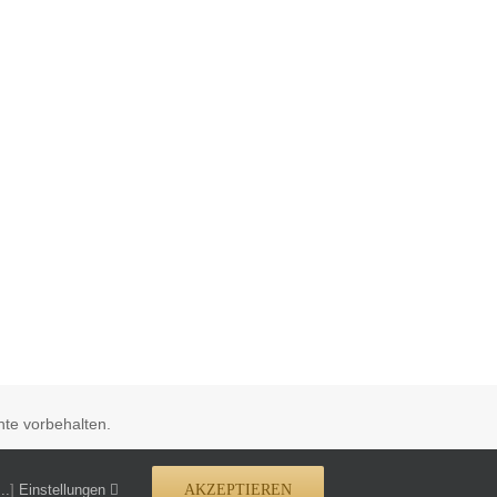
te vorbehalten.
..
]
Einstellungen
AKZEPTIEREN