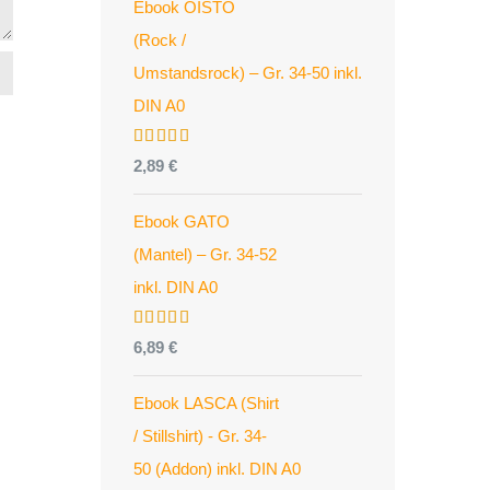
Ebook OISTO
(Rock /
Umstandsrock) – Gr. 34-50 inkl.
DIN A0
Bewertet
2,89
€
mit
4.96
von 5
Ebook GATO
(Mantel) – Gr. 34-52
inkl. DIN A0
Bewertet
6,89
€
mit
5.00
von 5
Ebook LASCA (Shirt
/ Stillshirt) - Gr. 34-
50 (Addon) inkl. DIN A0