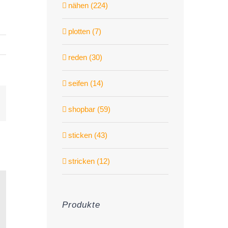
nähen (224)
plotten (7)
reden (30)
seifen (14)
st
-
ail
shopbar (59)
sticken (43)
stricken (12)
Produkte