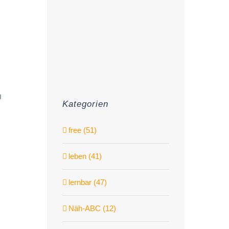
h
Kategorien
free (51)
leben (41)
lernbar (47)
Näh-ABC (12)