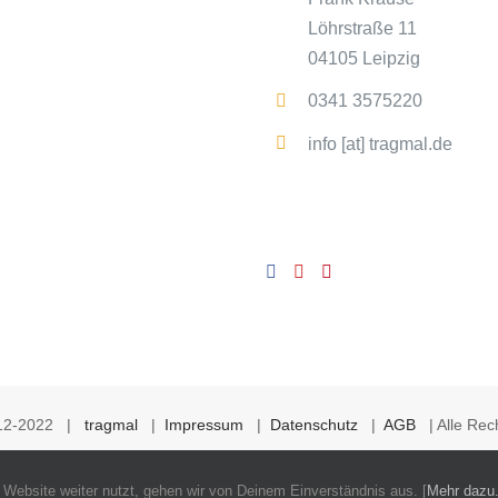
Löhrstraße 11
04105 Leipzig
0341 3575220
info [at] tragmal.de
012-2022 |
tragmal
|
Impressum
|
Datenschutz
|
AGB
| Alle Rech
ebsite weiter nutzt, gehen wir von Deinem Einverständnis aus. [
Mehr dazu.