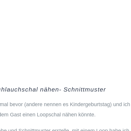
chlauchschal nähen- Schnittmuster
mal bevor (andere nennen es Kindergeburtstag) und ich
edem Gast einen Loopschal nähen könnte.
ähe und Schnittmuster erstelle, mit einem Loop habe ich