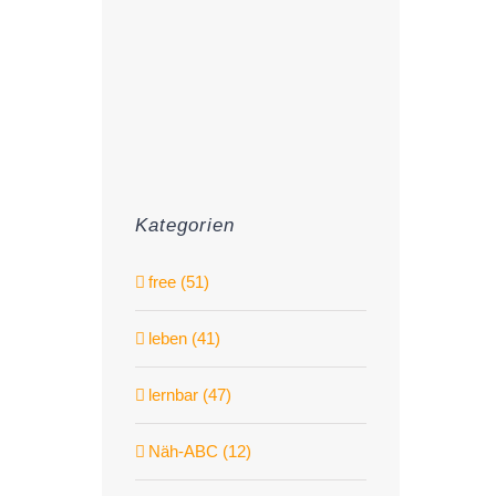
Kategorien
free (51)
leben (41)
lernbar (47)
Näh-ABC (12)