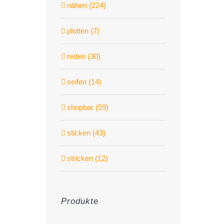
nähen (224)
plotten (7)
reden (30)
seifen (14)
shopbar (59)
sticken (43)
stricken (12)
Produkte