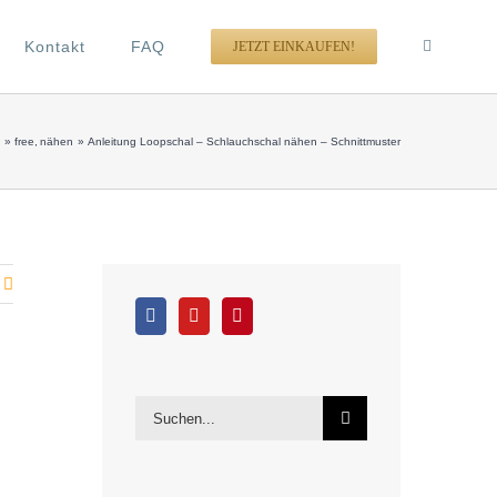
Kontakt
FAQ
JETZT EINKAUFEN!
e
free
nähen
Anleitung Loopschal – Schlauchschal nähen – Schnittmuster
Suche
nach: