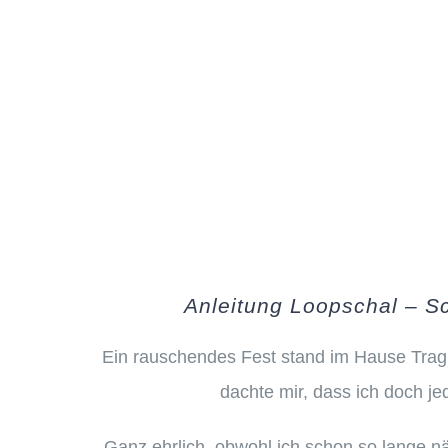
Anleitung Loopschal – S
Ein rauschendes Fest stand im Hause Trag
dachte mir, dass ich doch j
Ganz ehrlich, obwohl ich schon so lange n