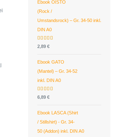
Ebook OISTO
ei
(Rock /
Umstandsrock) – Gr. 34-50 inkl.
DIN A0
Bewertet
2,89
€
mit
4.96
von 5
Ebook GATO
l
(Mantel) – Gr. 34-52
inkl. DIN A0
Bewertet
6,89
€
mit
5.00
von 5
Ebook LASCA (Shirt
/ Stillshirt) - Gr. 34-
50 (Addon) inkl. DIN A0