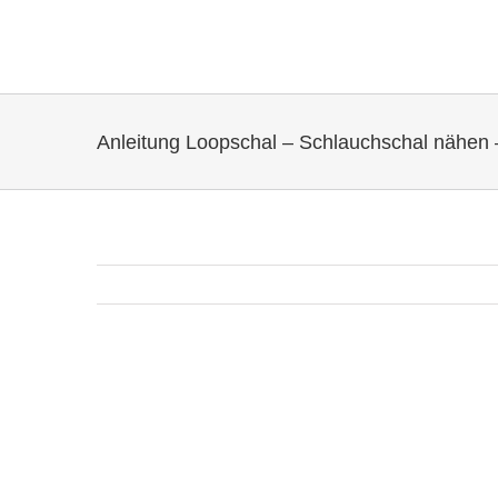
Zum
Inhalt
springen
Anleitung Loopschal – Schlauchschal nähen 
Zeige
grösseres
Bild