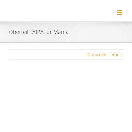
Zum
Inhalt
springen
Oberteil TAIPA für Mama
Zurück
Vor
Zeige
grösseres
Bild