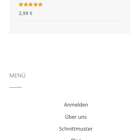
Bewertet
2,99
€
mit
5.00
von
5
MENÜ
Anmelden
Über uns
Schnittmuster