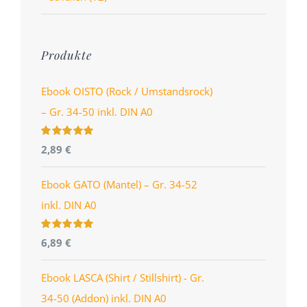
Produkte
Ebook OISTO (Rock / Umstandsrock)
– Gr. 34-50 inkl. DIN A0
Bewertet
2,89
€
mit
4.96
von
5
Ebook GATO (Mantel) – Gr. 34-52
inkl. DIN A0
Bewertet
6,89
€
mit
5.00
von
5
Ebook LASCA (Shirt / Stillshirt) - Gr.
34-50 (Addon) inkl. DIN A0