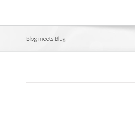
Zum
Inhalt
springen
Blog meets Blog
Zeige
grösseres
Bild