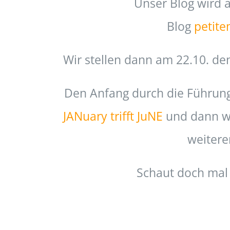
Unser Blog wird a
Blog
petite
Wir stellen dann am 22.10. de
Den Anfang durch die Führun
JANuary trifft JuNE
und dann wi
weiterer
Schaut doch mal 