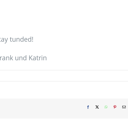
tay tunded!
rank und Katrin
Facebook
X
WhatsApp
Pinterest
E
M