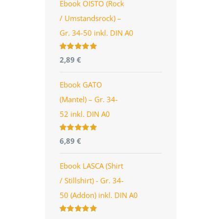
Ebook OISTO (Rock
/ Umstandsrock) –
Gr. 34-50 inkl. DIN A0
Bewertet
2,89
€
mit
4.96
von
5
Ebook GATO
(Mantel) – Gr. 34-
52 inkl. DIN A0
Bewertet
6,89
€
mit
5.00
von
5
Ebook LASCA (Shirt
/ Stillshirt) - Gr. 34-
50 (Addon) inkl. DIN A0