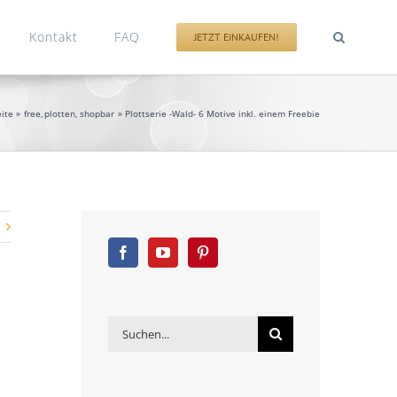
Kontakt
FAQ
JETZT EINKAUFEN!
eite
free
plotten
shopbar
Plottserie -Wald- 6 Motive inkl. einem Freebie
Suche
nach: