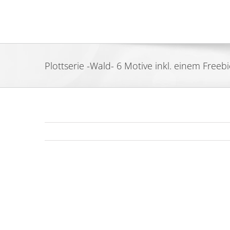
Zum
Inhalt
springen
Plottserie -Wald- 6 Motive inkl. einem Freebi
Zeige
grösseres
Bild