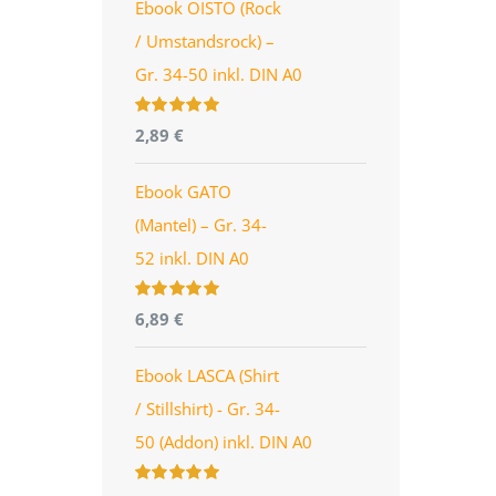
Ebook OISTO (Rock
/ Umstandsrock) –
Gr. 34-50 inkl. DIN A0
Bewertet
2,89
€
mit
4.96
von
5
Ebook GATO
(Mantel) – Gr. 34-
52 inkl. DIN A0
Bewertet
6,89
€
mit
5.00
von
5
Ebook LASCA (Shirt
/ Stillshirt) - Gr. 34-
50 (Addon) inkl. DIN A0