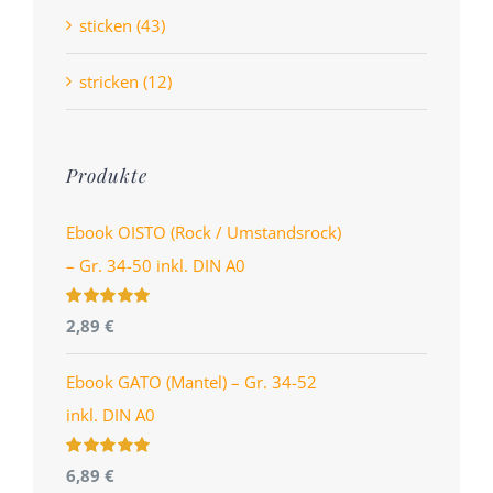
sticken (43)
stricken (12)
Produkte
Ebook OISTO (Rock / Umstandsrock)
– Gr. 34-50 inkl. DIN A0
Bewertet
2,89
€
mit
4.96
von
5
Ebook GATO (Mantel) – Gr. 34-52
inkl. DIN A0
Bewertet
6,89
€
mit
5.00
von