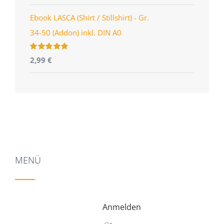
5
Ebook LASCA (Shirt / Stillshirt) - Gr.
34-50 (Addon) inkl. DIN A0
Bewertet
2,99
€
mit
5.00
von
5
MENÜ
Anmelden